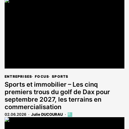
article
est
réservé
aux
abonnés
ENTREPRISES
FOCUS
SPORTS
Sports et immobilier – Les cinq
premiers trous du golf de Dax pour
septembre 2027, les terrains en
commercialisation
02.06.2026
Julie DUCOURAU
Cet
article
est