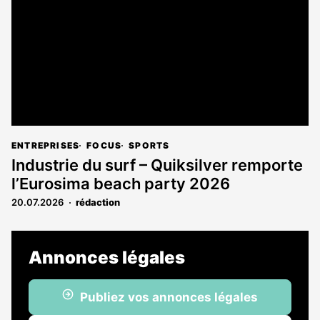
abonnés
ENTREPRISES
FOCUS
SPORTS
Industrie du surf – Quiksilver remporte
l’Eurosima beach party 2026
20.07.2026
rédaction
Annonces légales
Publiez vos annonces légales