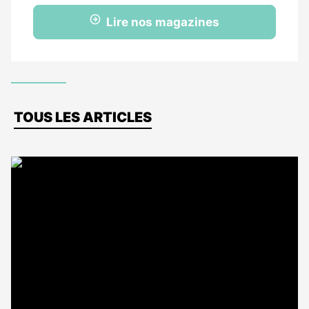
Lire nos magazines
Dernières
TOUS LES ARTICLES
actus