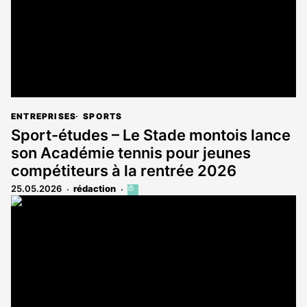
ENTREPRISES
SPORTS
Sport-études – Le Stade montois lance
son Académie tennis pour jeunes
compétiteurs à la rentrée 2026
25.05.2026
rédaction
Cet
article
est
réservé
aux
abonnés