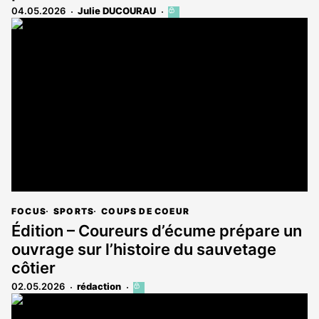
04.05.2026
Julie DUCOURAU
Cet
article
est
réservé
aux
abonnés
FOCUS
SPORTS
COUPS DE COEUR
Édition – Coureurs d’écume prépare un
ouvrage sur l’histoire du sauvetage
côtier
02.05.2026
rédaction
Cet
article
est