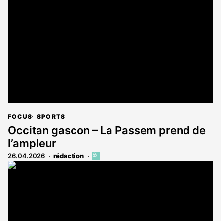
réservé
aux
abonnés
FOCUS
SPORTS
Occitan gascon – La Passem prend de
l’ampleur
26.04.2026
rédaction
Cet
article
est
réservé
aux
abonnés