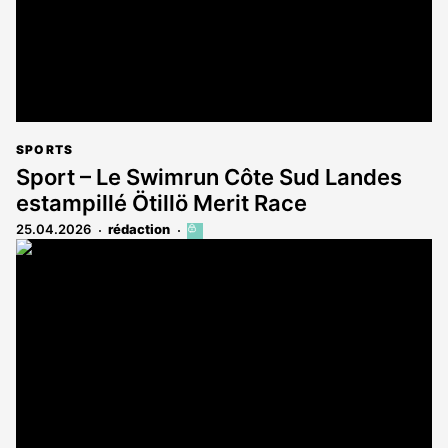
SPORTS
Sport – Le Swimrun Côte Sud Landes
estampillé Ötillö Merit Race
25.04.2026
rédaction
Cet
article
est
réservé
aux
abonnés