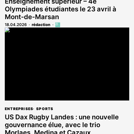
Enseignement supérieur – 4e
Olympiades étudiantes le 23 avril à
Mont-de-Marsan
18.04.2026
rédaction
Cet
article
est
réservé
aux
abonnés
ENTREPRISES
SPORTS
US Dax Rugby Landes : une nouvelle
gouvernance élue, avec le trio
Morlaes, Medina et Cazaux