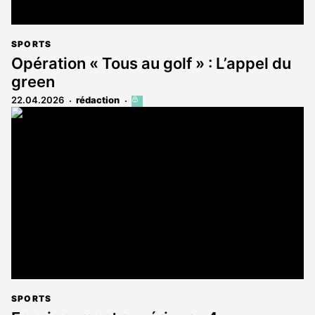
SPORTS
Opération « Tous au golf » : L’appel du
green
22.04.2026
rédaction
Cet
article
est
réservé
aux
abonnés
SPORTS