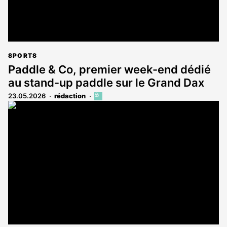
SPORTS
Paddle & Co, premier week-end dédié
au stand-up paddle sur le Grand Dax
23.05.2026
rédaction
Cet
article
est
réservé
aux
abonnés