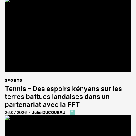
article
est
réservé
aux
abonnés
SPORTS
Tennis – Des espoirs kényans sur les
terres battues landaises dans un
partenariat avec la FFT
26.07.2026
Julie DUCOURAU
Cet
article
est
réservé
aux