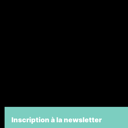
Annonces légales
Abonnement
Nos magazines
Ventes aux enchères & opportunités
Recrutement
Legal Medias
Échos Judiciaires Girondins
7 Jours
Informateur Judiciaire
La Vie Economique
Inscription à la newsletter