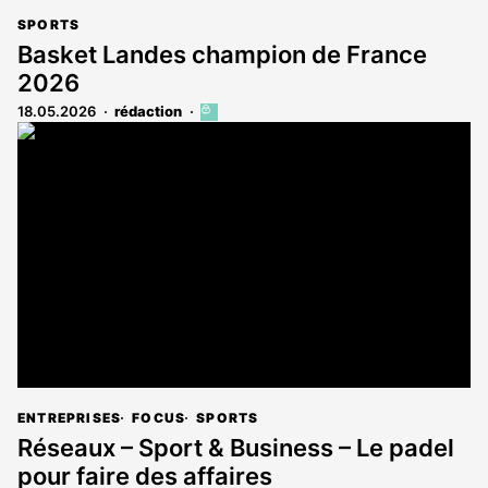
SPORTS
Basket Landes champion de France
2026
18.05.2026
rédaction
Cet
article
est
réservé
aux
abonnés
ENTREPRISES
FOCUS
SPORTS
Réseaux – Sport & Business – Le padel
pour faire des affaires