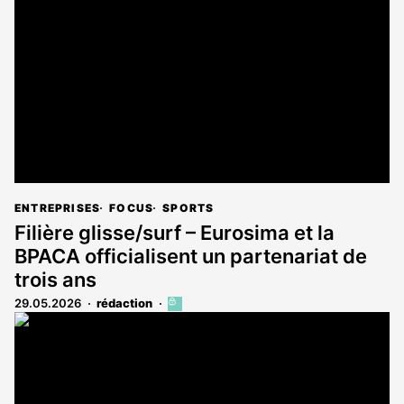
réservé
aux
abonnés
ENTREPRISES
FOCUS
SPORTS
Filière glisse/surf – Eurosima et la
BPACA officialisent un partenariat de
trois ans
29.05.2026
rédaction
Cet
article
est
réservé
aux
abonnés