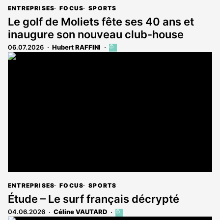
ENTREPRISES
FOCUS
SPORTS
Le golf de Moliets fête ses 40 ans et
inaugure son nouveau club-house
06.07.2026
Hubert RAFFINI
Cet
article
est
réservé
aux
abonnés
ENTREPRISES
FOCUS
SPORTS
Étude – Le surf français décrypté
04.06.2026
Céline VAUTARD
Cet