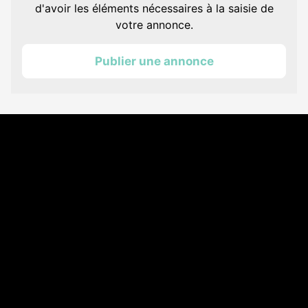
d'avoir les éléments nécessaires à la saisie de
votre annonce.
Publier une annonce
Coordonnées
Les Annonces Landaises - COMPO ECHOS
108 rue Fondaudège
33000 Bordeaux
05 58 45 03 03
A propos