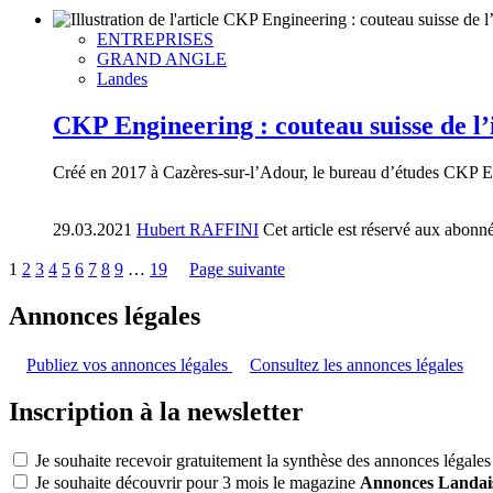
ENTREPRISES
GRAND ANGLE
Landes
CKP Engineering : couteau suisse de l
Créé en 2017 à Cazères-sur-l’Adour, le bureau d’études CKP Eng
29.03.2021
Hubert RAFFINI
Cet article est réservé aux abonn
1
2
3
4
5
6
7
8
9
…
19
Page suivante
Annonces légales
Publiez vos annonces légales
Consultez les annonces légales
Inscription à la newsletter
Je souhaite recevoir gratuitement la synthèse des annonces légales
Je souhaite découvrir pour 3 mois le magazine
Annonces Landai