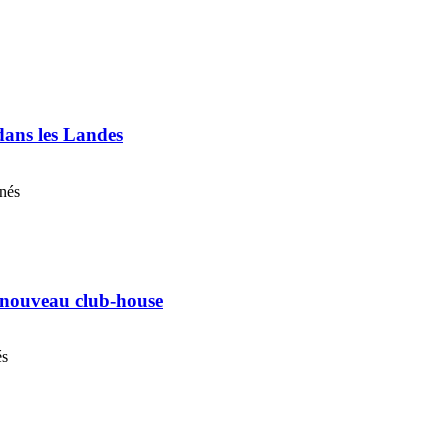
 dans les Landes
nnés
n nouveau club-house
és