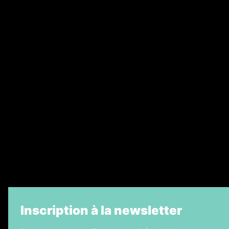
Annonces légales
Abonnement
Nos magazines
Ventes aux enchères & opportunités
Recrutement
Legal Medias
Échos Judiciaires Girondins
7 Jours
Informateur Judiciaire
La Vie Economique
Inscription à la newsletter