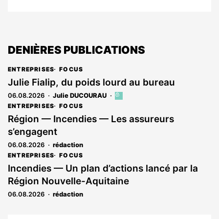
DENIÈRES PUBLICATIONS
ENTREPRISES
FOCUS
Julie Fialip, du poids lourd au bureau
06.08.2026
Julie DUCOURAU
Cet
article
ENTREPRISES
FOCUS
est
Région — Incendies — Les assureurs
réservé
s’engagent
aux
abonnés
06.08.2026
rédaction
ENTREPRISES
FOCUS
Incendies — Un plan d’actions lancé par la
Région Nouvelle-Aquitaine
06.08.2026
rédaction