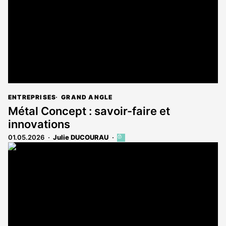
abonnés
ENTREPRISES
GRAND ANGLE
Métal Concept : savoir-faire et
innovations
01.05.2026
Julie DUCOURAU
Cet
article
est
réservé
aux
abonnés