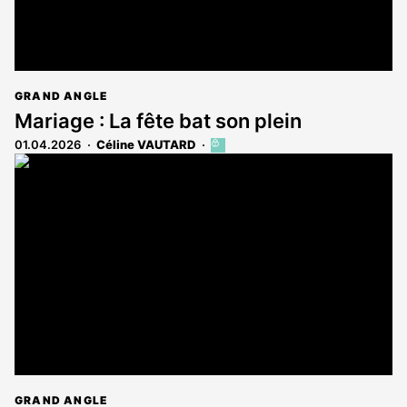
GRAND ANGLE
Mariage : La fête bat son plein
01.04.2026
Céline VAUTARD
Cet
article
est
réservé
aux
abonnés
GRAND ANGLE