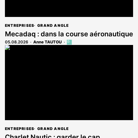
ENTREPRISES
GRAND ANGLE
Mecadaq : dans la course aéronautique
05.08.2026
Anne TAUTOU
Cet
article
est
réservé
aux
abonnés
ENTREPRISES
GRAND ANGLE
Charlet Nautic : garder le cap