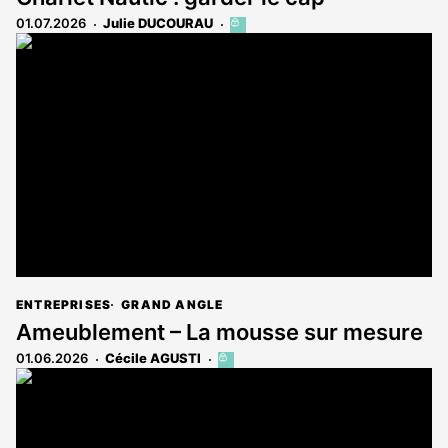
01.07.2026
Julie DUCOURAU
Cet
article
est
réservé
aux
abonnés
ENTREPRISES
GRAND ANGLE
Ameublement – La mousse sur mesure
01.06.2026
Cécile AGUSTI
Cet
article
est
réservé
aux