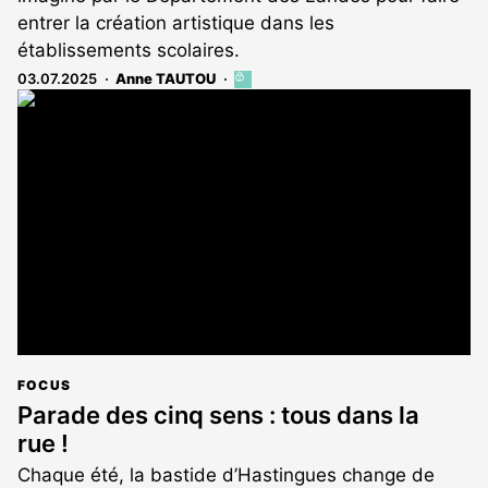
entrer la création artistique dans les
établissements scolaires.
03.07.2025
Anne TAUTOU
Cet
article
est
réservé
aux
abonnés
FOCUS
Parade des cinq sens : tous dans la
rue !
Chaque été, la bastide d’Hastingues change de