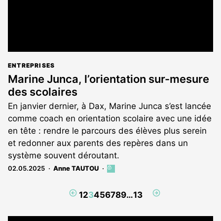
ENTREPRISES
Marine Junca, l’orientation sur-mesure
des scolaires
En janvier dernier, à Dax, Marine Junca s’est lancée
comme coach en orientation scolaire avec une idée
en tête : rendre le parcours des élèves plus serein
et redonner aux parents des repères dans un
système souvent déroutant.
02.05.2025
Anne TAUTOU
Cet
article
est
Page
Page
1
2
3
4
5
6
7
8
9
…
13
réservé
précédente
suivante
aux
abonnés