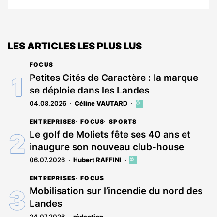
LES ARTICLES LES PLUS LUS
FOCUS
Petites Cités de Caractère : la marque
se déploie dans les Landes
04.08.2026
Céline VAUTARD
Cet
article
ENTREPRISES
FOCUS
SPORTS
est
réservé
Le golf de Moliets fête ses 40 ans et
aux
inaugure son nouveau club-house
abonnés
06.07.2026
Hubert RAFFINI
Cet
article
ENTREPRISES
FOCUS
est
réservé
Mobilisation sur l’incendie du nord des
aux
Landes
abonnés
24.07.2026
rédaction