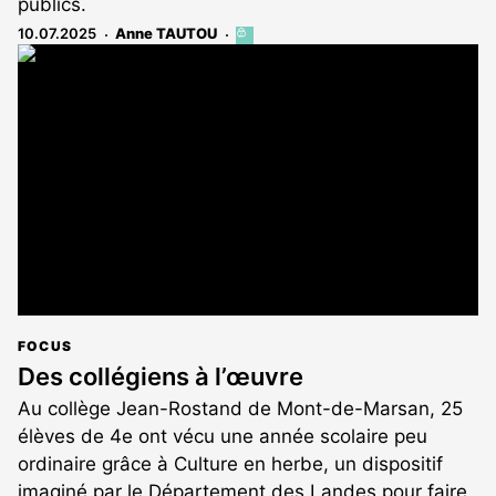
publics.
10.07.2025
Anne TAUTOU
Cet
article
est
réservé
aux
abonnés
FOCUS
Des collégiens à l’œuvre
Au collège Jean-Rostand de Mont-de-Marsan, 25
élèves de 4e ont vécu une année scolaire peu
ordinaire grâce à Culture en herbe, un dispositif
imaginé par le Département des Landes pour faire