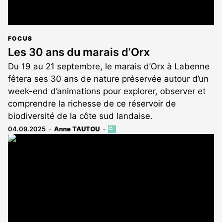
FOCUS
Les 30 ans du marais d’Orx
Du 19 au 21 septembre, le marais d’Orx à Labenne
fêtera ses 30 ans de nature préservée autour d’un
week-end d’animations pour explorer, observer et
comprendre la richesse de ce réservoir de
biodiversité de la côte sud landaise.
04.09.2025
Anne TAUTOU
Cet
article
est
réservé
aux
abonnés