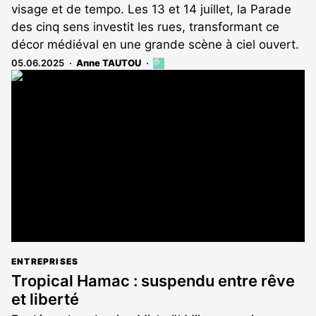
visage et de tempo. Les 13 et 14 juillet, la Parade
des cinq sens investit les rues, transformant ce
décor médiéval en une grande scène à ciel ouvert.
05.06.2025
Anne TAUTOU
Cet
article
est
réservé
aux
abonnés
ENTREPRISES
Tropical Hamac : suspendu entre rêve
et liberté