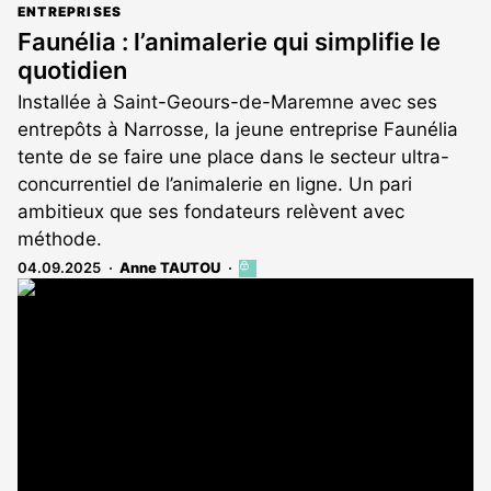
ENTREPRISES
Faunélia : l’animalerie qui simplifie le
quotidien
Installée à Saint-Geours-de-Maremne avec ses
entrepôts à Narrosse, la jeune entreprise Faunélia
tente de se faire une place dans le secteur ultra-
concurrentiel de l’animalerie en ligne. Un pari
ambitieux que ses fondateurs relèvent avec
méthode.
04.09.2025
Anne TAUTOU
Cet
article
est
réservé
aux
abonnés