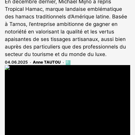
En décembre dernier, Michaël Mijno a repris
Tropical Hamac, marque landaise emblématique
des hamacs traditionnels d’Amérique latine. Basée
à Tarnos, l’entreprise ambitionne de gagner en
notoriété en valorisant la qualité et les vertus
apaisantes de ses tissages artisanaux, aussi bien
auprès des particuliers que des professionnels du
secteur du tourisme et du monde du luxe.
04.06.2025
Anne TAUTOU
Cet
article
est
réservé
aux
abonnés