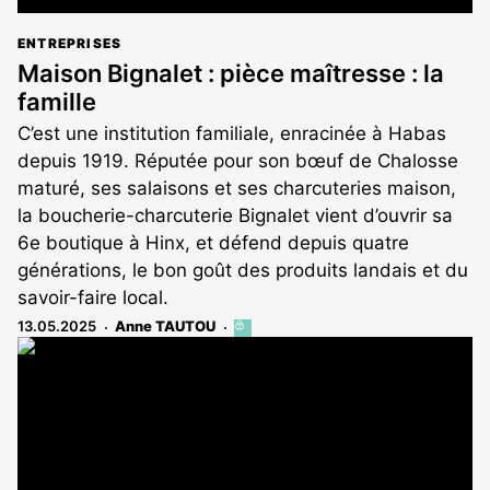
ENTREPRISES
Maison Bignalet : pièce maîtresse : la
famille
C’est une institution familiale, enracinée à Habas
depuis 1919. Réputée pour son bœuf de Chalosse
maturé, ses salaisons et ses charcuteries maison,
la boucherie-charcuterie Bignalet vient d’ouvrir sa
6e boutique à Hinx, et défend depuis quatre
générations, le bon goût des produits landais et du
savoir-faire local.
13.05.2025
Anne TAUTOU
Cet
article
est
réservé
aux
abonnés