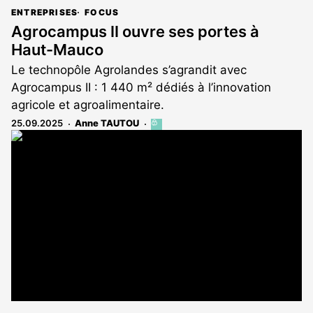
ENTREPRISES
FOCUS
Agrocampus II ouvre ses portes à
Haut-Mauco
Le technopôle Agrolandes s’agrandit avec
Agrocampus II : 1 440 m² dédiés à l’innovation
agricole et agroalimentaire.
25.09.2025
Anne TAUTOU
Cet
article
est
réservé
aux
abonnés