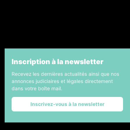
Échos Judiciaires Girondins
7 Jours
Informateur Judiciaire
La Vie Economique
Inscription à la newsletter
Recevez les dernières actualités ainsi que nos
annonces judiciaires et légales directement
dans votre boîte mail.
Inscrivez-vous à la newsletter
2026 © Les Annonces Landaises