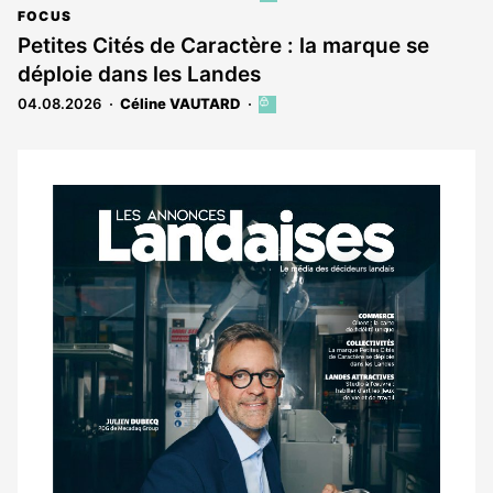
article
FOCUS
est
Petites Cités de Caractère : la marque se
réservé
déploie dans les Landes
aux
abonnés
04.08.2026
Céline VAUTARD
Cet
article
est
réservé
aux
Notre
abonnés
dernier
magazine