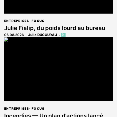
ENTREPRISES
FOCUS
Julie Fialip, du poids lourd au bureau
06.08.2026
Julie DUCOURAU
Cet
article
est
réservé
aux
abonnés
ENTREPRISES
FOCUS
Incendies — Un plan d’actions lancé