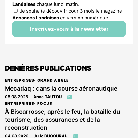
Landaises
chaque lundi matin.
Je souhaite découvrir pour 3 mois le magazine
Annonces Landaises
en version numérique.
Inscrivez-vous à la newsletter
DENIÈRES PUBLICATIONS
ENTREPRISES
GRAND ANGLE
Mecadaq : dans la course aéronautique
05.08.2026
Anne TAUTOU
Cet
article
ENTREPRISES
FOCUS
est
À Biscarrosse, après le feu, la bataille du
réservé
tourisme, des assurances et de la
aux
abonnés
reconstruction
04.08.2026
Julie DUCOURAU
Cet