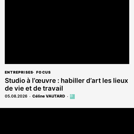
ENTREPRISES
FOCUS
Studio à l’œuvre : habiller d’art les lieux
de vie et de travail
05.08.2026
Céline VAUTARD
Cet
article
est
Coordonnées
réservé
aux
Les Annonces Landaises - COMPO ECHOS
abonnés
108 rue Fondaudège