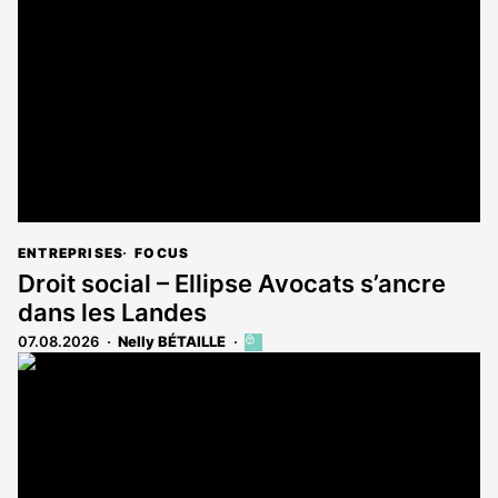
ENTREPRISES
FOCUS
Droit social – Ellipse Avocats s’ancre
dans les Landes
07.08.2026
Nelly BÉTAILLE
Cet
article
est
réservé
aux
abonnés