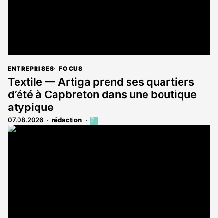
ENTREPRISES
FOCUS
Textile — Artiga prend ses quartiers
d’été à Capbreton dans une boutique
atypique
07.08.2026
rédaction
Cet
article
est
réservé
aux
abonnés