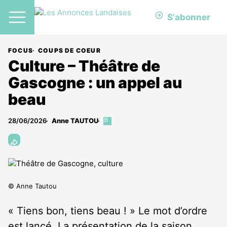
S'abonner
FOCUS
COUPS DE COEUR
Culture – Théâtre de
Gascogne : un appel au
beau
28/06/2026
Anne TAUTOU
Cet
article
est
réservé
aux
abonnés
© Anne Tautou
« Tiens bon, tiens beau ! » Le mot d’ordre
est lancé. La présentation de la saison