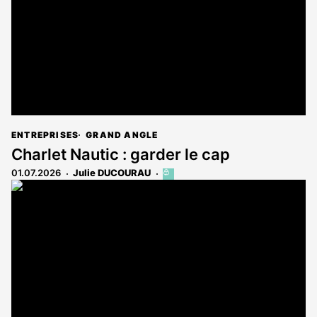
abonnés
ENTREPRISES
GRAND ANGLE
Charlet Nautic : garder le cap
01.07.2026
Julie DUCOURAU
Cet
article
est
réservé
aux
abonnés