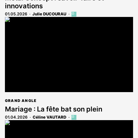
innovations
01.05.2026
Julie DUCOURAU
Cet
article
est
réservé
aux
abonnés
GRAND ANGLE
Mariage : La fête bat son plein
01.04.2026
Céline VAUTARD
Cet
article
est
réservé