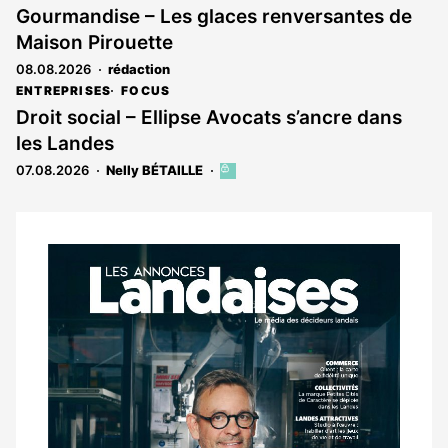
Gourmandise – Les glaces renversantes de
Maison Pirouette
08.08.2026
rédaction
ENTREPRISES
FOCUS
Droit social – Ellipse Avocats s’ancre dans
les Landes
07.08.2026
Nelly BÉTAILLE
Cet
article
est
réservé
aux
Notre
abonnés
dernier
magazine