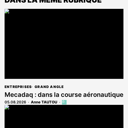
ENTREPRISES
GRAND ANGLE
Mecadaq : dans la course aéronautique
05.08.2026
Anne TAUTOU
Cet
article
est
réservé
aux