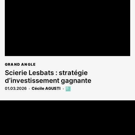
aux
abonnés
GRAND ANGLE
Scierie Lesbats : stratégie
d’investissement gagnante
01.03.2026
Cécile AGUSTI
Cet
article
est
Coordonnées
réservé
aux
Les Annonces Landaises - COMPO ECHOS
abonnés
108 rue Fondaudège
33000 Bordeaux