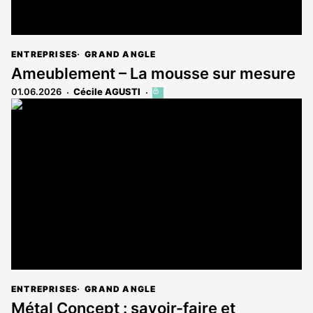
ENTREPRISES
GRAND ANGLE
Ameublement – La mousse sur mesure
01.06.2026
Cécile AGUSTI
Cet
article
est
réservé
aux
abonnés
ENTREPRISES
GRAND ANGLE
Métal Concept : savoir-faire et