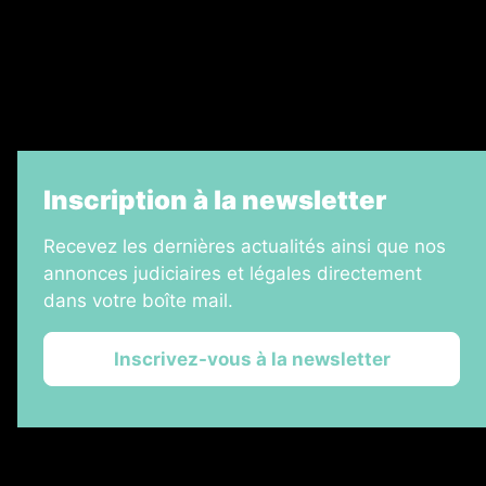
Échos Judiciaires Girondins
7 Jours
Informateur Judiciaire
La Vie Economique
Inscription à la newsletter
Recevez les dernières actualités ainsi que nos
annonces judiciaires et légales directement
dans votre boîte mail.
Inscrivez-vous à la newsletter
2026 © Les Annonces Landaises
Plan du site
Mentions légales