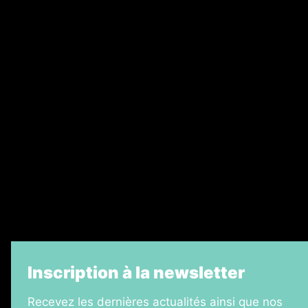
Abonnement
Nos magazines
Ventes aux enchères & opportunités
Recrutement
Legal Medias
Échos Judiciaires Girondins
7 Jours
Informateur Judiciaire
La Vie Economique
Inscription à la newsletter
Recevez les dernières actualités ainsi que nos