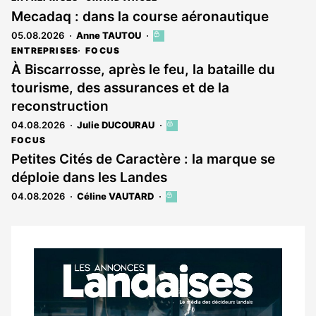
Mecadaq : dans la course aéronautique
05.08.2026
Anne TAUTOU
Cet
article
ENTREPRISES
FOCUS
est
À Biscarrosse, après le feu, la bataille du
réservé
tourisme, des assurances et de la
aux
abonnés
reconstruction
04.08.2026
Julie DUCOURAU
Cet
article
FOCUS
est
Petites Cités de Caractère : la marque se
réservé
déploie dans les Landes
aux
abonnés
04.08.2026
Céline VAUTARD
Cet
article
est
réservé
aux
Notre
abonnés
dernier
magazine