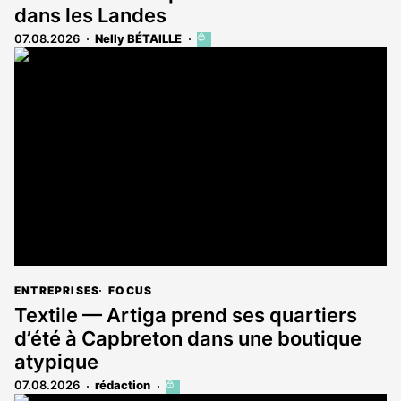
dans les Landes
07.08.2026
Nelly BÉTAILLE
Cet
article
est
réservé
aux
abonnés
ENTREPRISES
FOCUS
Textile — Artiga prend ses quartiers
d’été à Capbreton dans une boutique
atypique
07.08.2026
rédaction
Cet