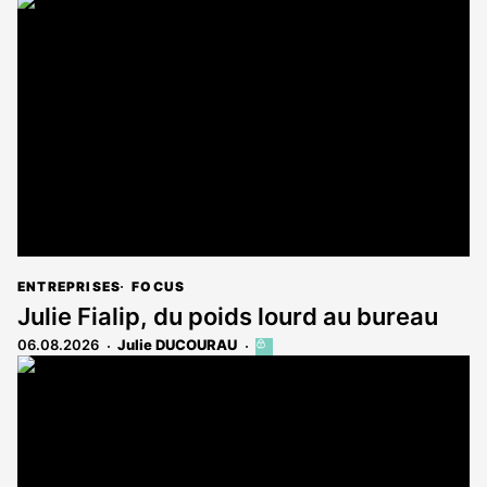
article
est
réservé
aux
abonnés
ENTREPRISES
FOCUS
Julie Fialip, du poids lourd au bureau
06.08.2026
Julie DUCOURAU
Cet
article
est
réservé
aux
abonnés