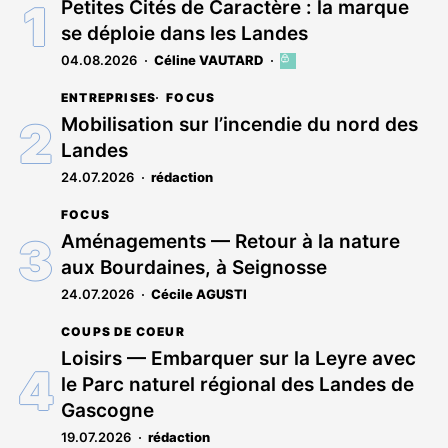
Petites Cités de Caractère : la marque
se déploie dans les Landes
04.08.2026
Céline VAUTARD
Cet
article
ENTREPRISES
FOCUS
est
réservé
Mobilisation sur l’incendie du nord des
aux
Landes
abonnés
24.07.2026
rédaction
FOCUS
Aménagements — Retour à la nature
aux Bourdaines, à Seignosse
24.07.2026
Cécile AGUSTI
COUPS DE COEUR
Loisirs — Embarquer sur la Leyre avec
le Parc naturel régional des Landes de
Gascogne
19.07.2026
rédaction