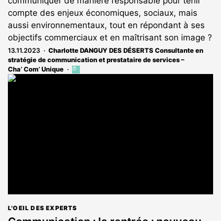
communiquer de manière responsable pour tenir
compte des enjeux économiques, sociaux, mais
aussi environnementaux, tout en répondant à ses
objectifs commerciaux et en maîtrisant son image ?
13.11.2023
Charlotte DANGUY DES DÉSERTS Consultante en
stratégie de communication et prestataire de services –
Cha’ Com’ Unique
Cet
article
est
réservé
aux
abonnés
L'OEIL DES EXPERTS