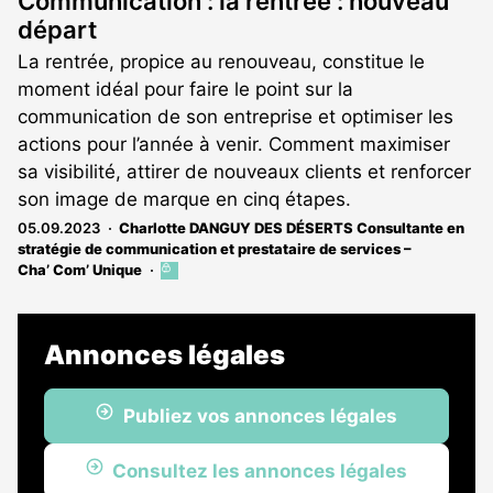
Communication : la rentrée : nouveau
départ
La rentrée, propice au renouveau, constitue le
moment idéal pour faire le point sur la
communication de son entreprise et optimiser les
actions pour l’année à venir. Comment maximiser
sa visibilité, attirer de nouveaux clients et renforcer
son image de marque en cinq étapes.
05.09.2023
Charlotte DANGUY DES DÉSERTS Consultante en
stratégie de communication et prestataire de services –
Cha’ Com’ Unique
Cet
article
est
réservé
Annonces légales
aux
abonnés
Publiez vos annonces légales
Consultez les annonces légales