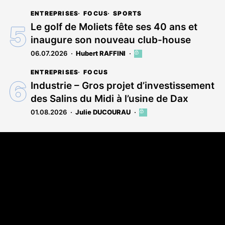
ENTREPRISES
FOCUS
SPORTS
Le golf de Moliets fête ses 40 ans et
inaugure son nouveau club-house
06.07.2026
Hubert RAFFINI
Cet
article
ENTREPRISES
FOCUS
est
réservé
Industrie – Gros projet d’investissement
aux
des Salins du Midi à l’usine de Dax
abonnés
01.08.2026
Julie DUCOURAU
Cet
article
est
Coordonnées
réservé
aux
Les Annonces Landaises - COMPO ECHOS
abonnés
108 rue Fondaudège
33000 Bordeaux
05 58 45 03 03