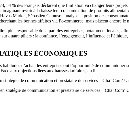
, 54 % des Français déclarent que l’inflation va changer leurs projets de 
n imaginant revoir à la baisse leur consommation de produits alimentaire
il d’Havas Market, Sébastien Camusot, analyse la position des consommat
 recherchant les bonnes affaires via l’e-commerce, mais placent encore l
tion plus responsable de la part des entreprises, notamment locales, afi
sur quatre piliers : la confiance, l’engagement, l’influence et l’éthique
MATIQUES ÉCONOMIQUES
 habitudes d’achat, les entreprises ont l’opportunité de communiquer su
. Face aux objections liées aux hausses tarifaires, au li…
atégie de communication et prestataire de services – Cha’ Com’ U