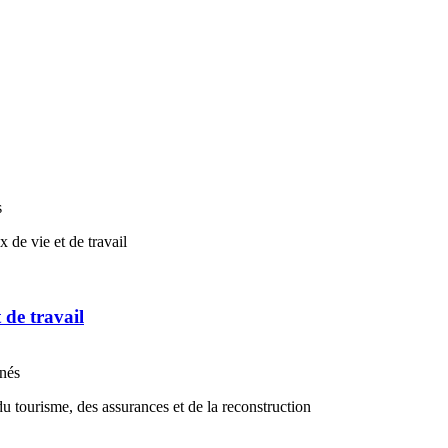
s
t de travail
nnés