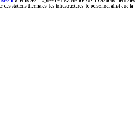
stes.fr
a remis ses Trophée de l’excellence aux 10 stations thermales
 des stations thermales, les infrastructures, le personnel ainsi que la