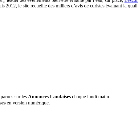
r), leader des évènements bien-être et santé par l’eau, sur place,
LesCuri
012, le site recueille des milliers d’avis de curistes évaluant la qualité
 parues sur les
Annonces Landaises
chaque lundi matin.
ses
en version numérique.