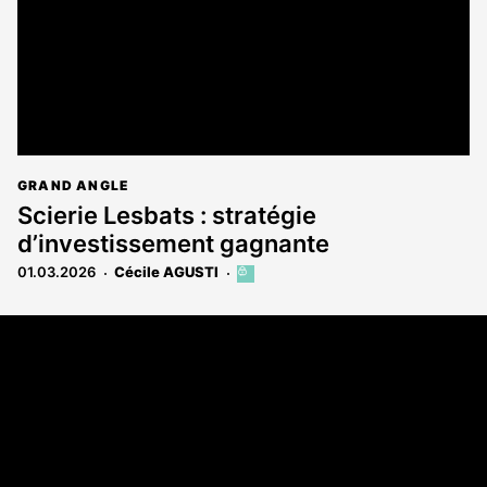
GRAND ANGLE
Scierie Lesbats : stratégie
d’investissement gagnante
01.03.2026
Cécile AGUSTI
Cet
article
est
Coordonnées
réservé
aux
Les Annonces Landaises - COMPO ECHOS
abonnés
108 rue Fondaudège
33000 Bordeaux
05 58 45 03 03