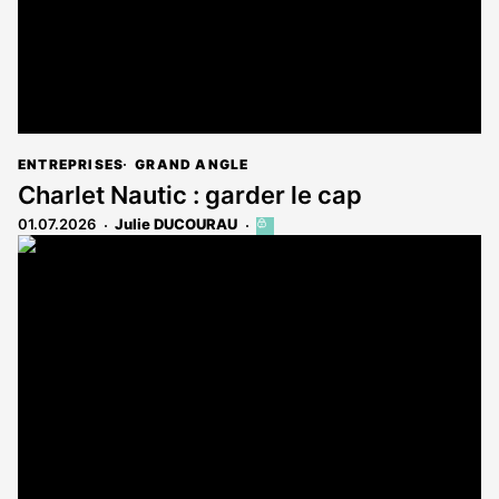
ENTREPRISES
GRAND ANGLE
Charlet Nautic : garder le cap
01.07.2026
Julie DUCOURAU
Cet
article
est
réservé
aux
abonnés