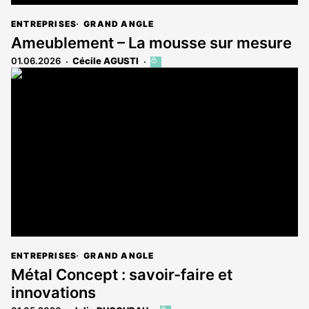
ENTREPRISES
GRAND ANGLE
Ameublement – La mousse sur mesure
01.06.2026
Cécile AGUSTI
Cet
article
est
réservé
aux
abonnés
ENTREPRISES
GRAND ANGLE
Métal Concept : savoir-faire et
innovations