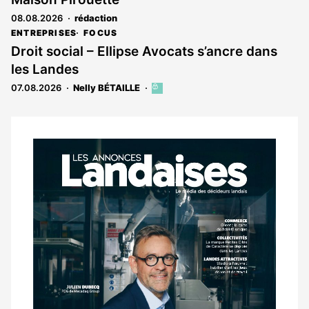
08.08.2026
rédaction
ENTREPRISES
FOCUS
Droit social – Ellipse Avocats s’ancre dans
les Landes
07.08.2026
Nelly BÉTAILLE
Cet
article
est
réservé
aux
Notre
abonnés
dernier
magazine