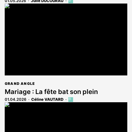
01.05.2026
Julie DUCOURAU
Cet
article
est
réservé
aux
abonnés
GRAND ANGLE
Mariage : La fête bat son plein
01.04.2026
Céline VAUTARD
Cet
article
est
réservé
aux
abonnés