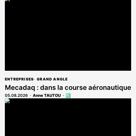
ENTREPRISES
GRAND ANGLE
Mecadaq : dans la course aéronautique
05.08.2026
Anne TAUTOU
Cet
article
est
réservé
aux
abonnés