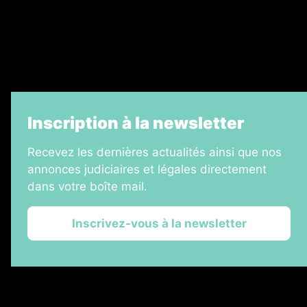
Échos Judiciaires Girondins
7 Jours
Informateur Judiciaire
La Vie Economique
Inscription à la newsletter
Recevez les dernières actualités ainsi que nos
annonces judiciaires et légales directement
dans votre boîte mail.
Inscrivez-vous à la newsletter
2026 © Les Annonces Landaises
Plan du site
Mentions légales