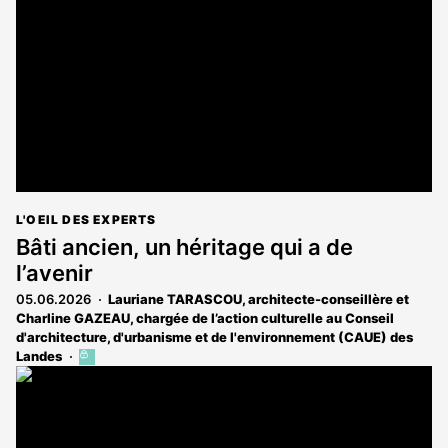
aux
abonnés
L'OEIL DES EXPERTS
Bâti ancien, un héritage qui a de
l’avenir
05.06.2026
Lauriane TARASCOU, architecte-conseillère et
Charline GAZEAU, chargée de l’action culturelle au Conseil
d'architecture, d'urbanisme et de l'environnement (CAUE) des
Landes
Cet
article
est
réservé
aux