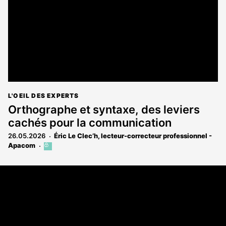
abonnés
L'OEIL DES EXPERTS
Orthographe et syntaxe, des leviers
cachés pour la communication
26.05.2026
Éric Le Clec’h, lecteur-correcteur professionnel -
Apacom
Cet
article
est
Coordonnées
réservé
aux
Les Annonces Landaises - COMPO ECHOS
abonnés
108 rue Fondaudège
33000 Bordeaux