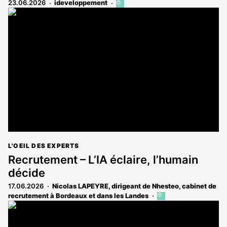
23.06.2026
ideveloppement
Cet
article
est
réservé
aux
abonnés
L'OEIL DES EXPERTS
Recrutement – L’IA éclaire, l’humain
décide
17.06.2026
Nicolas LAPEYRE, dirigeant de Nhesteo, cabinet de
recrutement à Bordeaux et dans les Landes
Cet
article
est
réservé