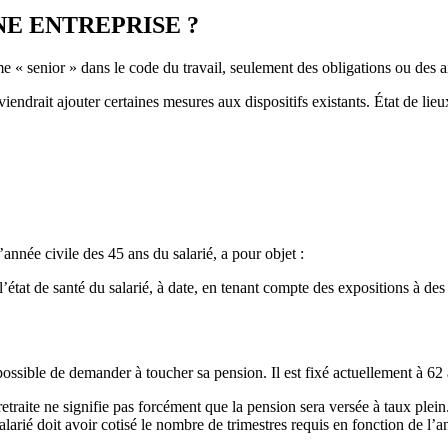
NE ENTREPRISE ?
rme « senior » dans le code du travail, seulement des obligations ou des a
iendrait ajouter certaines mesures aux dispositifs existants. État de lieu
année civile des 45 ans du salarié, a pour objet :
t l’état de santé du salarié, à date, en tenant compte des expositions à de
 possible de demander à toucher sa pension. Il est fixé actuellement à 62
 retraite ne signifie pas forcément que la pension sera versée à taux plei
arié doit avoir cotisé le nombre de trimestres requis en fonction de l’ann