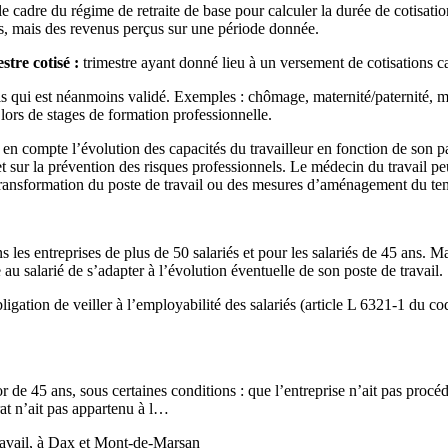
ns le cadre du régime de retraite de base pour calculer la durée de cotisati
es, mais des revenus perçus sur une période donnée.
stre cotisé :
trimestre ayant donné lieu à un versement de cotisations cal
is qui est néanmoins validé. Exemples : chômage, maternité/paternité, ma
 lors de stages de formation professionnelle.
 en compte l’évolution des capacités du travailleur en fonction de son pa
 et sur la prévention des risques professionnels. Le médecin du travail pe
ransformation du poste de travail ou des mesures d’aménagement du tem
s les entreprises de plus de 50 salariés et pour les salariés de 45 ans. Mai
 au salarié de s’adapter à l’évolution éventuelle de son poste de travail.
igation de veiller à l’employabilité des salariés (article L 6321-1 du cod
or de 45 ans, sous certaines conditions : que l’entreprise n’ait pas pro
rat n’ait pas appartenu à l…
ravail, à Dax et Mont-de-Marsan