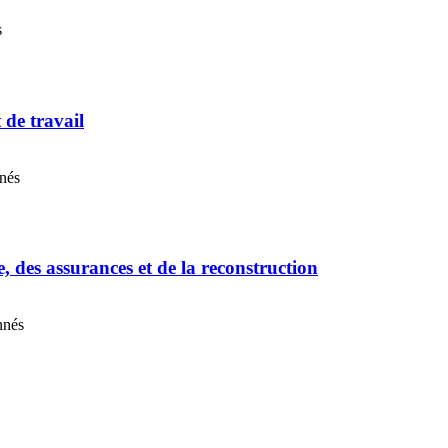
s
t de travail
nnés
e, des assurances et de la reconstruction
nnés