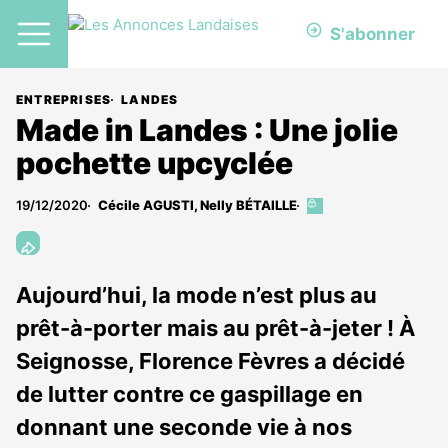
S'abonner
ENTREPRISES
LANDES
Made in Landes : Une jolie
pochette upcyclée
19/12/2020
Cécile AGUSTI
,
Nelly BÉTAILLE
Cet
article
est
réservé
aux
Aujourd’hui, la mode n’est plus au
abonnés
prêt-à-porter mais au prêt-à-jeter ! À
Seignosse, Florence Fèvres a décidé
de lutter contre ce gaspillage en
donnant une seconde vie à nos