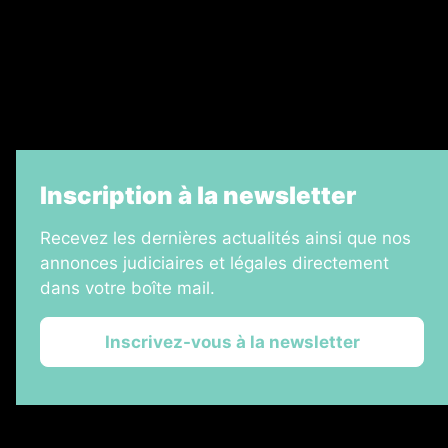
Échos Judiciaires Girondins
7 Jours
Informateur Judiciaire
La Vie Economique
Inscription à la newsletter
Recevez les dernières actualités ainsi que nos
annonces judiciaires et légales directement
dans votre boîte mail.
Inscrivez-vous à la newsletter
2026 © Les Annonces Landaises
Plan du site