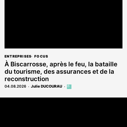
abonnés
ENTREPRISES
FOCUS
À Biscarrosse, après le feu, la bataille
du tourisme, des assurances et de la
reconstruction
04.08.2026
Julie DUCOURAU
Cet
article
est
Coordonnées
réservé
aux
Les Annonces Landaises - COMPO ECHOS
abonnés
108 rue Fondaudège
33000 Bordeaux