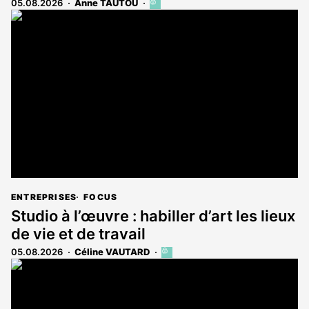
05.08.2026
Anne TAUTOU
Cet
article
est
réservé
aux
abonnés
ENTREPRISES
FOCUS
Studio à l’œuvre : habiller d’art les lieux
de vie et de travail
05.08.2026
Céline VAUTARD
Cet
article
est
réservé
aux