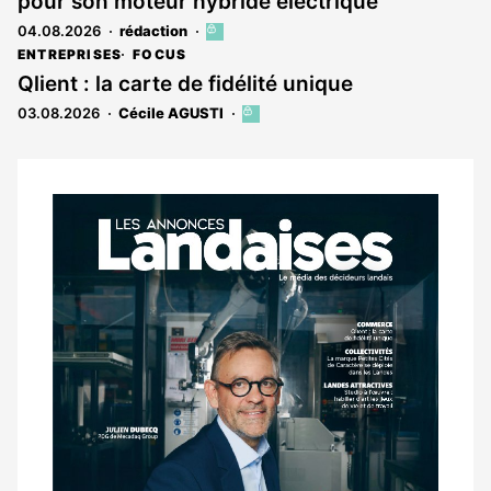
pour son moteur hybride électrique
aux
abonnés
04.08.2026
rédaction
Cet
article
ENTREPRISES
FOCUS
est
Qlient : la carte de fidélité unique
réservé
03.08.2026
Cécile AGUSTI
Cet
aux
article
abonnés
est
réservé
aux
Notre
abonnés
dernier
magazine