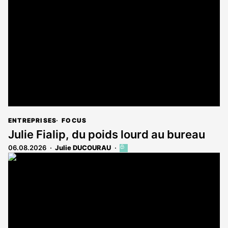
ENTREPRISES
FOCUS
Julie Fialip, du poids lourd au bureau
06.08.2026
Julie DUCOURAU
Cet
article
est
réservé
aux
abonnés