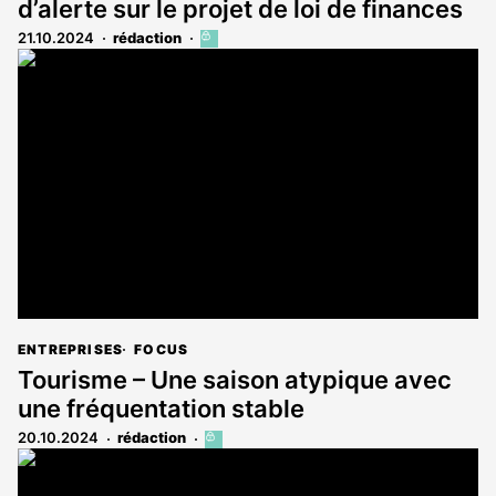
d’alerte sur le projet de loi de finances
21.10.2024
rédaction
Cet
article
est
réservé
aux
abonnés
ENTREPRISES
FOCUS
Tourisme – Une saison atypique avec
une fréquentation stable
20.10.2024
rédaction
Cet
article
est