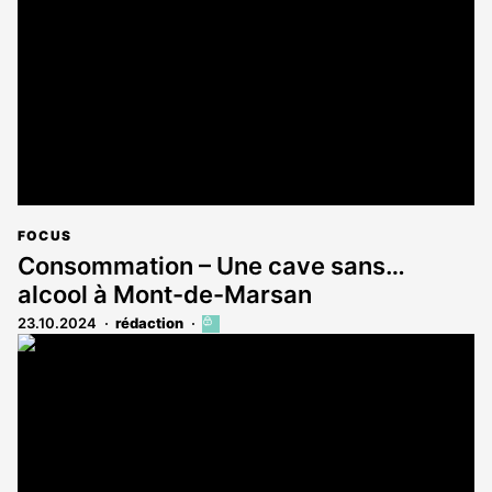
aux
abonnés
FOCUS
Consommation – Une cave sans…
alcool à Mont-de-Marsan
23.10.2024
rédaction
Cet
article
est
réservé
aux
abonnés