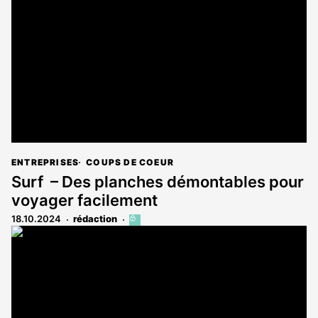
réservé
aux
abonnés
ENTREPRISES
COUPS DE COEUR
Surf – Des planches démontables pour
voyager facilement
18.10.2024
rédaction
Cet
article
est
réservé
aux
abonnés