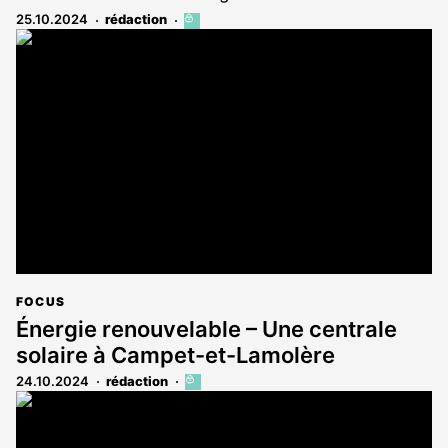
25.10.2024
rédaction
Cet
article
est
réservé
aux
abonnés
FOCUS
Énergie renouvelable – Une centrale
solaire à Campet-et-Lamolère
24.10.2024
rédaction
Cet
article
est
réservé