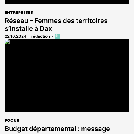
ENTREPRISES
Réseau – Femmes des territoires
s’installe à Dax
22.10.2024
rédaction
Cet
article
est
réservé
aux
abonnés
FOCUS
Budget départemental : message