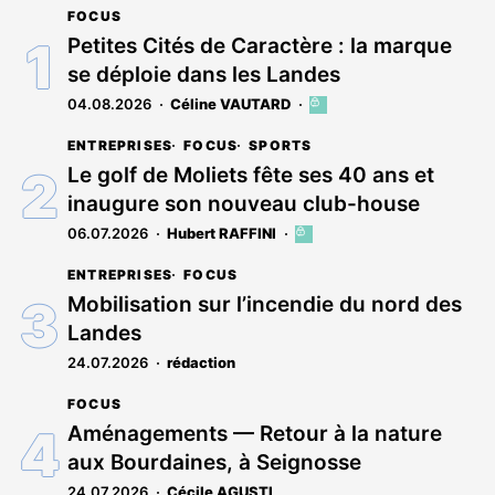
FOCUS
Petites Cités de Caractère : la marque
se déploie dans les Landes
04.08.2026
Céline VAUTARD
Cet
article
ENTREPRISES
FOCUS
SPORTS
est
réservé
Le golf de Moliets fête ses 40 ans et
aux
inaugure son nouveau club-house
abonnés
06.07.2026
Hubert RAFFINI
Cet
article
ENTREPRISES
FOCUS
est
réservé
Mobilisation sur l’incendie du nord des
aux
Landes
abonnés
24.07.2026
rédaction
FOCUS
Aménagements — Retour à la nature
aux Bourdaines, à Seignosse
24.07.2026
Cécile AGUSTI