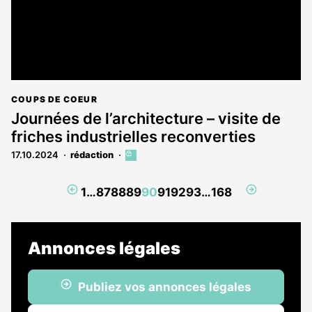
COUPS DE COEUR
Journées de l’architecture – visite de
friches industrielles reconverties
17.10.2024
rédaction
Cet
article
est
Page
Page
1
…
87
88
89
90
91
92
93
…
168
réservé
précédente
suivante
aux
abonnés
Annonces légales
Publiez vos annonces légales