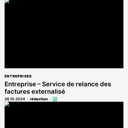
article
est
réservé
aux
abonnés
ENTREPRISES
Entreprise – Service de relance des
factures externalisé
26.10.2024
rédaction
Cet
article
est
réservé
aux
abonnés