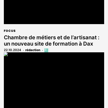
FOCUS
Chambre de métiers et de l’artisanat :
un nouveau site de formation à Dax
22.10.2024
rédaction
Cet
article
est
réservé
aux
abonnés