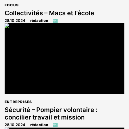
FOCUS
Collectivités – Macs et l’école
28.10.2024
rédaction
Cet
article
est
réservé
aux
abonnés
ENTREPRISES
Sécurité – Pompier volontaire :
concilier travail et mission
28.10.2024
rédaction
Cet