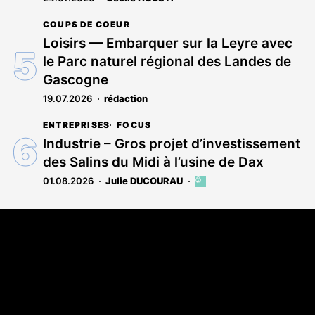
COUPS DE COEUR
Loisirs — Embarquer sur la Leyre avec
le Parc naturel régional des Landes de
Gascogne
19.07.2026
rédaction
ENTREPRISES
FOCUS
Industrie – Gros projet d’investissement
des Salins du Midi à l’usine de Dax
01.08.2026
Julie DUCOURAU
Cet
article
est
Coordonnées
réservé
aux
Les Annonces Landaises - COMPO ECHOS
abonnés
108 rue Fondaudège
33000 Bordeaux
05 58 45 03 03