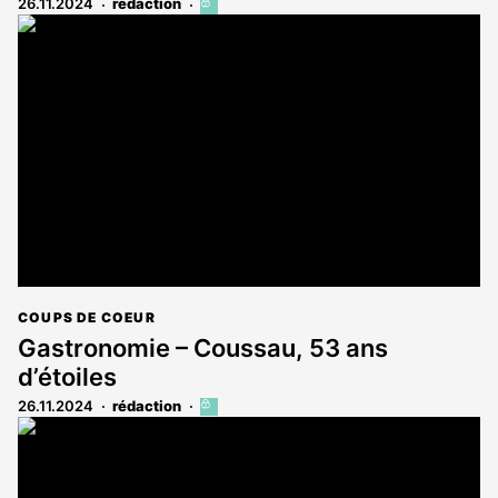
26.11.2024
rédaction
Cet
article
est
réservé
aux
abonnés
COUPS DE COEUR
Gastronomie – Coussau, 53 ans
d’étoiles
26.11.2024
rédaction
Cet
article
est
réservé
aux