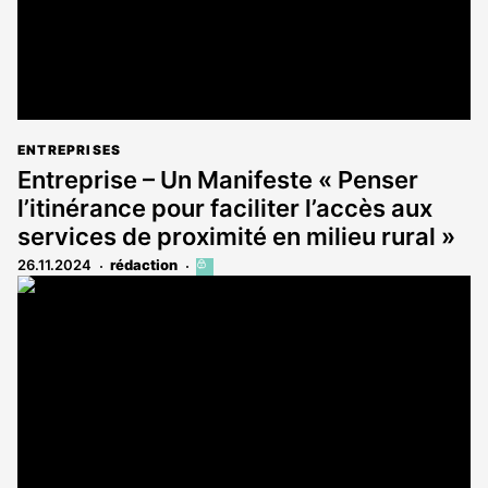
ENTREPRISES
Entreprise – Un Manifeste « Penser
l’itinérance pour faciliter l’accès aux
services de proximité en milieu rural »
26.11.2024
rédaction
Cet
article
est
réservé
aux
abonnés