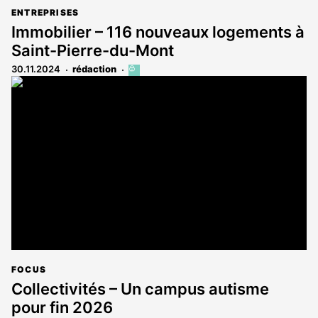
ENTREPRISES
Immobilier – 116 nouveaux logements à
Saint-Pierre-du-Mont
30.11.2024
rédaction
Cet
article
est
réservé
aux
abonnés
FOCUS
Collectivités – Un campus autisme
pour fin 2026