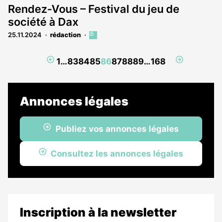
Rendez-Vous – Festival du jeu de
société à Dax
25.11.2024
rédaction
Cet
article
est
Page
Page
1
…
83
84
85
86
87
88
89
…
168
réservé
précédente
suivante
aux
abonnés
Annonces légales
Publiez vos annonces légales
Consultez les annonces légales
Inscription à la newsletter