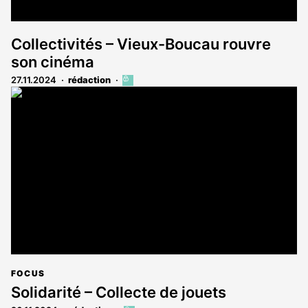
Collectivités – Vieux-Boucau rouvre
son cinéma
27.11.2024
rédaction
Cet
article
est
réservé
aux
abonnés
FOCUS
Solidarité – Collecte de jouets