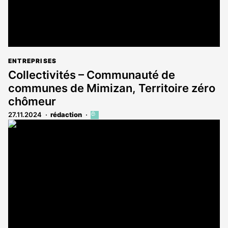
ENTREPRISES
Collectivités – Communauté de
communes de Mimizan, Territoire zéro
chômeur
27.11.2024
rédaction
Cet
article
est
réservé
aux
abonnés