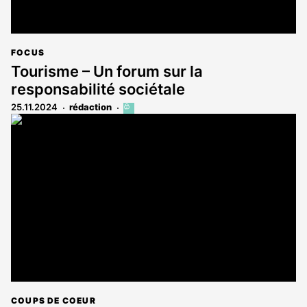
FOCUS
Tourisme – Un forum sur la
responsabilité sociétale
25.11.2024
rédaction
Cet
article
est
réservé
aux
abonnés
COUPS DE COEUR