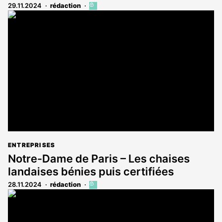
29.11.2024
rédaction
Cet
article
est
réservé
aux
abonnés
ENTREPRISES
Notre-Dame de Paris – Les chaises
landaises bénies puis certifiées
28.11.2024
rédaction
Cet
article
est
réservé