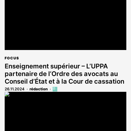
abonnés
FOCUS
Enseignement supérieur – L’UPPA
partenaire de l’Ordre des avocats au
Conseil d’État et à la Cour de cassation
26.11.2024
rédaction
Cet
article
est
réservé
aux
abonnés