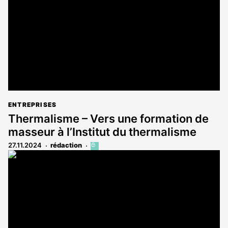
aux
abonnés
ENTREPRISES
Thermalisme – Vers une formation de
masseur à l’Institut du thermalisme
27.11.2024
rédaction
Cet
article
est
réservé
aux
abonnés