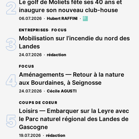
réservé
Le golf de Moliets fête ses 40 ans et
aux
inaugure son nouveau club-house
abonnés
06.07.2026
Hubert RAFFINI
Cet
article
ENTREPRISES
FOCUS
est
réservé
Mobilisation sur l’incendie du nord des
aux
Landes
abonnés
24.07.2026
rédaction
FOCUS
Aménagements — Retour à la nature
aux Bourdaines, à Seignosse
24.07.2026
Cécile AGUSTI
COUPS DE COEUR
Loisirs — Embarquer sur la Leyre avec
le Parc naturel régional des Landes de
Gascogne
19.07.2026
rédaction