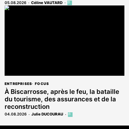
05.08.2026
Céline VAUTARD
Cet
article
est
réservé
aux
abonnés
ENTREPRISES
FOCUS
À Biscarrosse, après le feu, la bataille
du tourisme, des assurances et de la
reconstruction
04.08.2026
Julie DUCOURAU
Cet
article
est