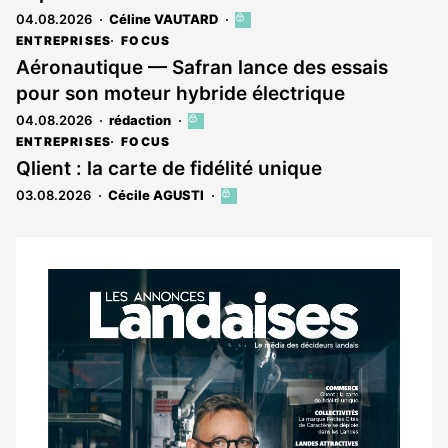
04.08.2026
Céline VAUTARD
Cet
article
ENTREPRISES
FOCUS
est
Aéronautique — Safran lance des essais
réservé
pour son moteur hybride électrique
aux
abonnés
04.08.2026
rédaction
Cet
article
ENTREPRISES
FOCUS
est
Qlient : la carte de fidélité unique
réservé
03.08.2026
Cécile AGUSTI
Cet
aux
article
abonnés
est
réservé
aux
Notre
abonnés
dernier
magazine