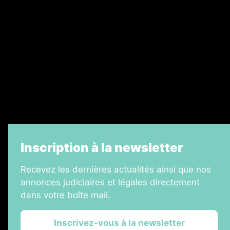
Recrutement
Legal Medias
Échos Judiciaires Girondins
7 Jours
Informateur Judiciaire
La Vie Economique
Inscription à la newsletter
Recevez les dernières actualités ainsi que nos
annonces judiciaires et légales directement
dans votre boîte mail.
Inscrivez-vous à la newsletter