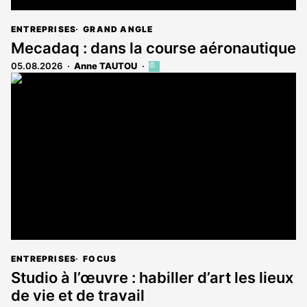
ENTREPRISES
GRAND ANGLE
Mecadaq : dans la course aéronautique
05.08.2026
Anne TAUTOU
Cet
article
est
réservé
aux
abonnés
ENTREPRISES
FOCUS
Studio à l’œuvre : habiller d’art les lieux
de vie et de travail