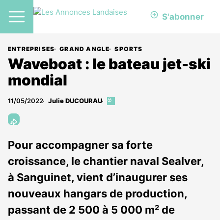
S'abonner
ENTREPRISES
GRAND ANGLE
SPORTS
Waveboat : le bateau jet-ski
mondial
11/05/2022
Julie DUCOURAU
Cet
article
est
réservé
aux
Pour accompagner sa forte
abonnés
croissance, le chantier naval Sealver,
à Sanguinet, vient d’inaugurer ses
nouveaux hangars de production,
passant de 2 500 à 5 000 m² de