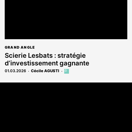
GRAND ANGLE
Scierie Lesbats : stratégie
d’investissement gagnante
01.03.2026
Cécile AGUSTI
Cet
article
est
Coordonnées
réservé
aux
Les Annonces Landaises - COMPO ECHOS
abonnés
108 rue Fondaudège
33000 Bordeaux
05 58 45 03 03