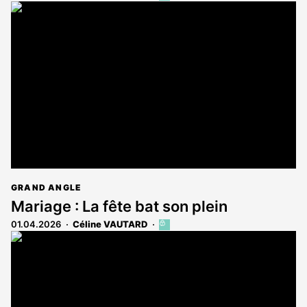
article
est
réservé
aux
abonnés
GRAND ANGLE
Mariage : La fête bat son plein
01.04.2026
Céline VAUTARD
Cet
article
est
réservé
aux
abonnés