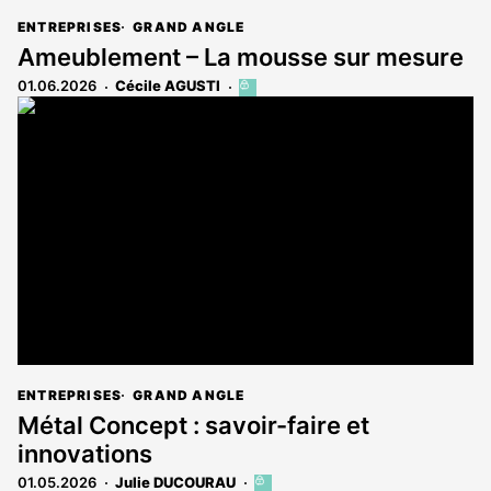
ENTREPRISES
GRAND ANGLE
Ameublement – La mousse sur mesure
01.06.2026
Cécile AGUSTI
Cet
article
est
réservé
aux
abonnés
ENTREPRISES
GRAND ANGLE
Métal Concept : savoir-faire et
innovations
01.05.2026
Julie DUCOURAU
Cet