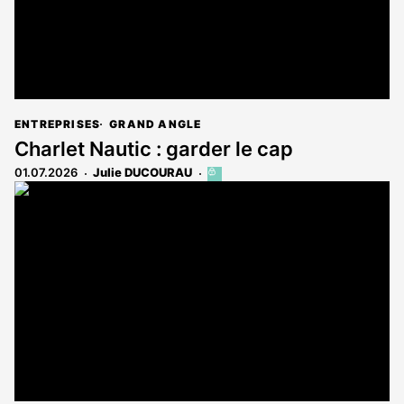
ENTREPRISES
GRAND ANGLE
Charlet Nautic : garder le cap
01.07.2026
Julie DUCOURAU
Cet
article
est
réservé
aux
abonnés