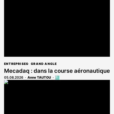
ENTREPRISES
GRAND ANGLE
Mecadaq : dans la course aéronautique
05.08.2026
Anne TAUTOU
Cet
article
est
réservé
aux
abonnés