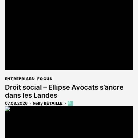
ENTREPRISES
FOCUS
Droit social – Ellipse Avocats s’ancre
dans les Landes
07.08.2026
Nelly BÉTAILLE
Cet
article
est
réservé
aux
abonnés