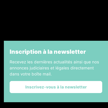
Échos Judiciaires Girondins
7 Jours
Informateur Judiciaire
La Vie Economique
Inscription à la newsletter
Recevez les dernières actualités ainsi que nos
annonces judiciaires et légales directement
dans votre boîte mail.
Inscrivez-vous à la newsletter
2026 © Les Annonces Landaises