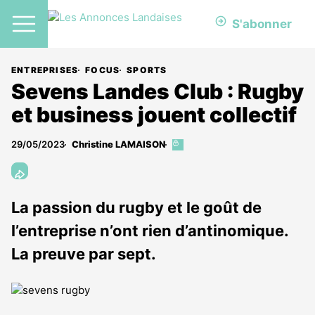
S'abonner
ENTREPRISES
FOCUS
SPORTS
Sevens Landes Club : Rugby
et business jouent collectif
29/05/2023
Christine LAMAISON
Cet
article
est
réservé
aux
La passion du rugby et le goût de
abonnés
l’entreprise n’ont rien d’antinomique.
La preuve par sept.