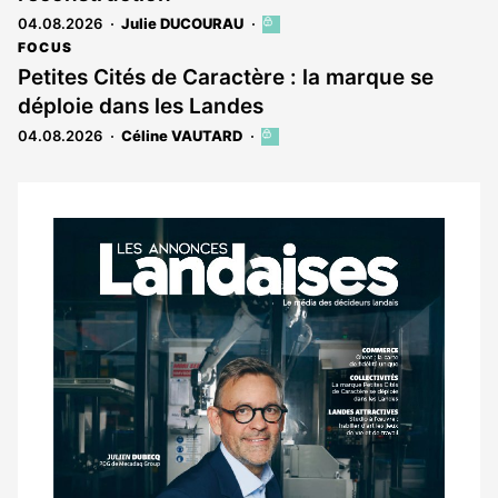
04.08.2026
Julie DUCOURAU
Cet
article
FOCUS
est
Petites Cités de Caractère : la marque se
réservé
déploie dans les Landes
aux
abonnés
04.08.2026
Céline VAUTARD
Cet
article
est
réservé
aux
Notre
abonnés
dernier
magazine