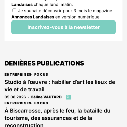
Landaises
chaque lundi matin.
Je souhaite découvrir pour 3 mois le magazine
Annonces Landaises
en version numérique.
Inscrivez-vous à la newsletter
DENIÈRES PUBLICATIONS
ENTREPRISES
FOCUS
Studio à l’œuvre : habiller d’art les lieux de
vie et de travail
05.08.2026
Céline VAUTARD
Cet
article
ENTREPRISES
FOCUS
est
À Biscarrosse, après le feu, la bataille du
réservé
tourisme, des assurances et de la
aux
abonnés
reconstruction