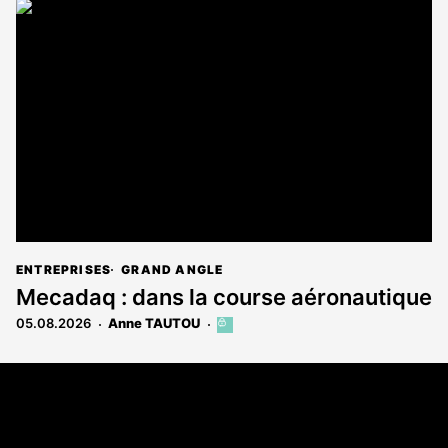
ENTREPRISES
GRAND ANGLE
Mecadaq : dans la course aéronautique
05.08.2026
Anne TAUTOU
Cet
article
est
Coordonnées
réservé
aux
Les Annonces Landaises - COMPO ECHOS
abonnés
108 rue Fondaudège