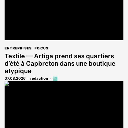
ENTREPRISES
FOCUS
Textile — Artiga prend ses quartiers
d’été à Capbreton dans une boutique
atypique
07.08.2026
rédaction
Cet
article
est
réservé
aux
abonnés