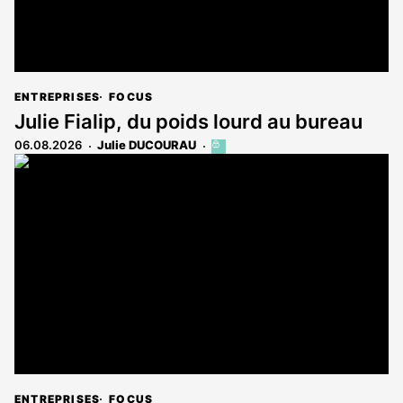
ENTREPRISES
FOCUS
Julie Fialip, du poids lourd au bureau
06.08.2026
Julie DUCOURAU
Cet
article
est
réservé
aux
abonnés
ENTREPRISES
FOCUS