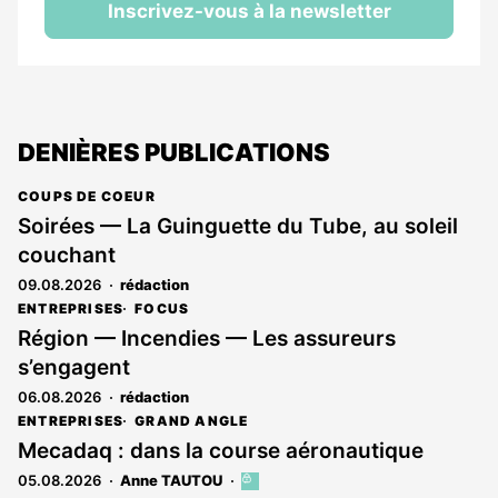
Inscrivez-vous à la newsletter
DENIÈRES PUBLICATIONS
COUPS DE COEUR
Soirées — La Guinguette du Tube, au soleil
couchant
09.08.2026
rédaction
ENTREPRISES
FOCUS
Région — Incendies — Les assureurs
s’engagent
06.08.2026
rédaction
ENTREPRISES
GRAND ANGLE
Mecadaq : dans la course aéronautique
05.08.2026
Anne TAUTOU
Cet