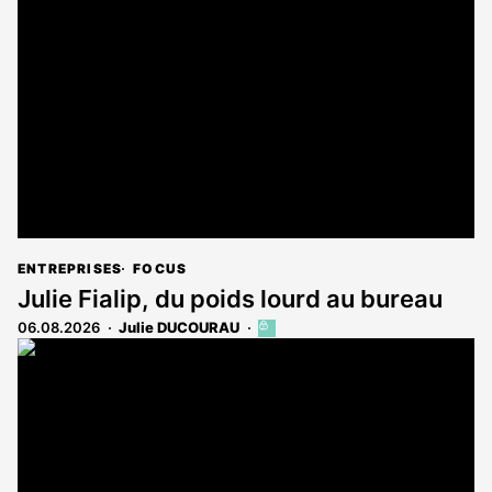
est
réservé
aux
abonnés
ENTREPRISES
FOCUS
Julie Fialip, du poids lourd au bureau
06.08.2026
Julie DUCOURAU
Cet
article
est
réservé
aux
abonnés