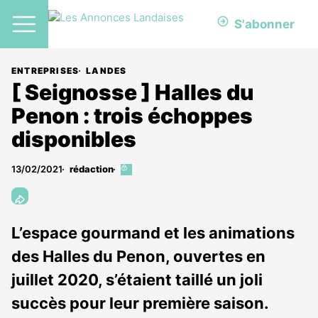
S'abonner
ENTREPRISES
LANDES
[ Seignosse ] Halles du
Penon : trois échoppes
disponibles
13/02/2021
rédaction
Cet
article
est
réservé
aux
L’espace gourmand et les animations
abonnés
des Halles du Penon, ouvertes en
juillet 2020, s’étaient taillé un joli
succès pour leur première saison.