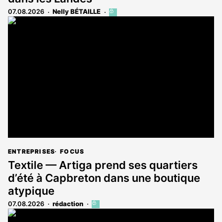
07.08.2026
Nelly BÉTAILLE
Cet
article
est
réservé
aux
abonnés
ENTREPRISES
FOCUS
Textile — Artiga prend ses quartiers
d’été à Capbreton dans une boutique
atypique
07.08.2026
rédaction
Cet
article