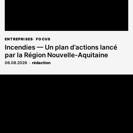
ENTREPRISES
FOCUS
Incendies — Un plan d’actions lancé
par la Région Nouvelle-Aquitaine
06.08.2026
rédaction
Coordonnées
Les Annonces Landaises - COMPO ECHOS
108 rue Fondaudège
33000 Bordeaux
05 58 45 03 03