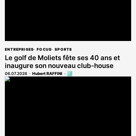
ENTREPRISES
FOCUS
SPORTS
Le golf de Moliets fête ses 40 ans et
inaugure son nouveau club-house
06.07.2026
Hubert RAFFINI
Cet
article
est
réservé
aux
abonnés