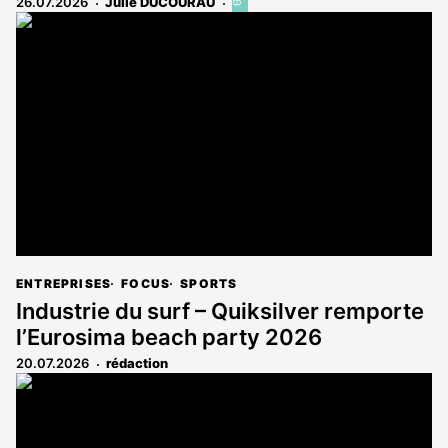
26.07.2026
Julie DUCOURAU
Cet
article
est
réservé
aux
abonnés
ENTREPRISES
FOCUS
SPORTS
Industrie du surf – Quiksilver remporte
l’Eurosima beach party 2026
20.07.2026
rédaction