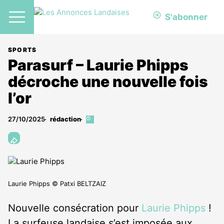
S'abonner
SPORTS
Parasurf – Laurie Phipps
décroche une nouvelle fois
l’or
27/10/2025
rédaction
Cet
article
est
réservé
aux
abonnés
Laurie Phipps © Patxi BELTZAIZ
Nouvelle consécration pour
Laurie Phipps
!
La surfeuse landaise s’est imposée aux