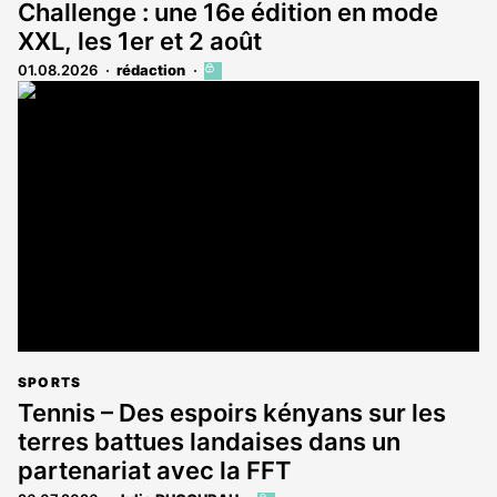
Challenge : une 16e édition en mode
XXL, les 1er et 2 août
01.08.2026
rédaction
Cet
article
est
réservé
aux
abonnés
SPORTS
Tennis – Des espoirs kényans sur les
terres battues landaises dans un
partenariat avec la FFT