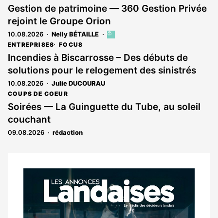
Gestion de patrimoine — 360 Gestion Privée
rejoint le Groupe Orion
10.08.2026
Nelly BÉTAILLE
Cet
article
ENTREPRISES
FOCUS
est
Incendies à Biscarrosse – Des débuts de
réservé
solutions pour le relogement des sinistrés
aux
abonnés
10.08.2026
Julie DUCOURAU
COUPS DE COEUR
Soirées — La Guinguette du Tube, au soleil
couchant
09.08.2026
rédaction
Notre
dernier
magazine