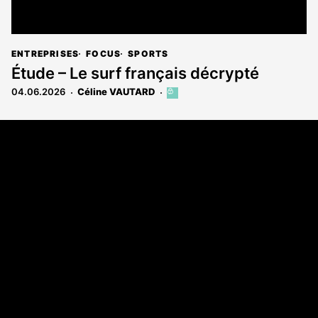
ENTREPRISES
FOCUS
SPORTS
Étude – Le surf français décrypté
04.06.2026
Céline VAUTARD
Cet
article
est
Coordonnées
réservé
aux
Les Annonces Landaises - COMPO ECHOS
abonnés
108 rue Fondaudège
33000 Bordeaux
05 58 45 03 03
A propos