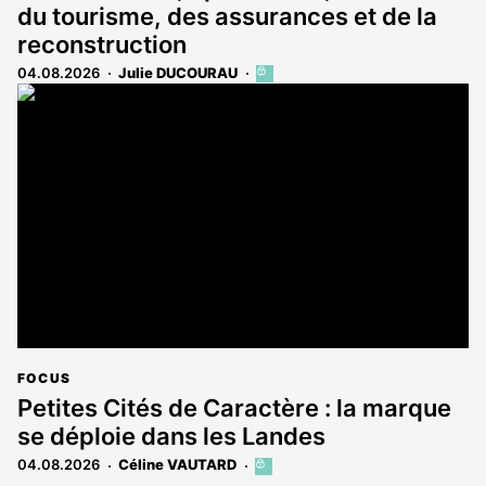
du tourisme, des assurances et de la
reconstruction
04.08.2026
Julie DUCOURAU
Cet
article
est
réservé
aux
abonnés
FOCUS
Petites Cités de Caractère : la marque
se déploie dans les Landes
04.08.2026
Céline VAUTARD
Cet