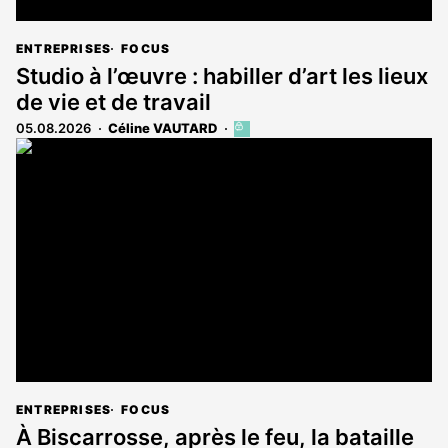
ENTREPRISES
FOCUS
Studio à l’œuvre : habiller d’art les lieux
de vie et de travail
05.08.2026
Céline VAUTARD
Cet
article
est
réservé
aux
abonnés
ENTREPRISES
FOCUS
À Biscarrosse, après le feu, la bataille