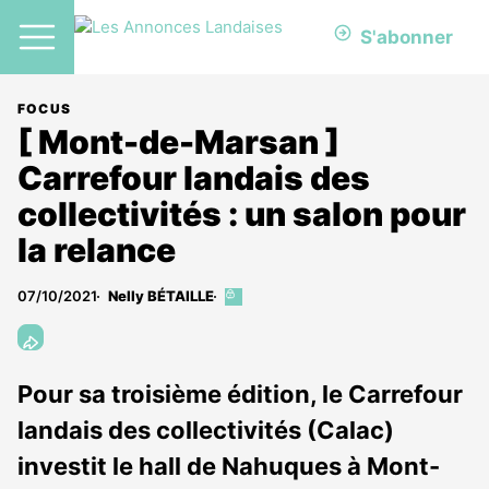
S'abonner
FOCUS
[ Mont-de-Marsan ]
Carrefour landais des
collectivités : un salon pour
la relance
07/10/2021
Nelly BÉTAILLE
Cet
article
est
réservé
aux
Pour sa troisième édition, le Carrefour
abonnés
landais des collectivités (Calac)
investit le hall de Nahuques à Mont-