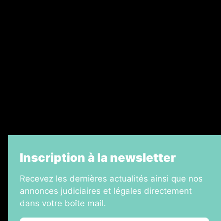
Ventes aux enchères & opportunités
Recrutement
Legal Medias
Échos Judiciaires Girondins
7 Jours
Informateur Judiciaire
La Vie Economique
Inscription à la newsletter
Recevez les dernières actualités ainsi que nos
annonces judiciaires et légales directement
dans votre boîte mail.