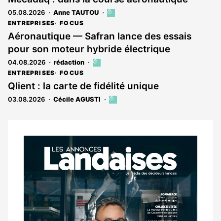
05.08.2026
Anne TAUTOU
Cet
article
ENTREPRISES
FOCUS
est
Aéronautique — Safran lance des essais
réservé
pour son moteur hybride électrique
aux
abonnés
04.08.2026
rédaction
Cet
article
ENTREPRISES
FOCUS
est
Qlient : la carte de fidélité unique
réservé
03.08.2026
Cécile AGUSTI
Cet
aux
article
abonnés
est
réservé
aux
Notre
abonnés
dernier
magazine