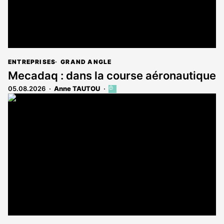
ENTREPRISES
GRAND ANGLE
Mecadaq : dans la course aéronautique
05.08.2026
Anne TAUTOU
Cet
article
est
réservé
aux
abonnés