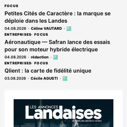
FOCUS
Petites Cités de Caractère : la marque se
déploie dans les Landes
04.08.2026
Céline VAUTARD
Cet
article
ENTREPRISES
FOCUS
est
Aéronautique — Safran lance des essais
réservé
pour son moteur hybride électrique
aux
abonnés
04.08.2026
rédaction
Cet
article
ENTREPRISES
FOCUS
est
Qlient : la carte de fidélité unique
réservé
03.08.2026
Cécile AGUSTI
Cet
aux
article
abonnés
est
réservé
aux
Notre
abonnés
dernier
magazine