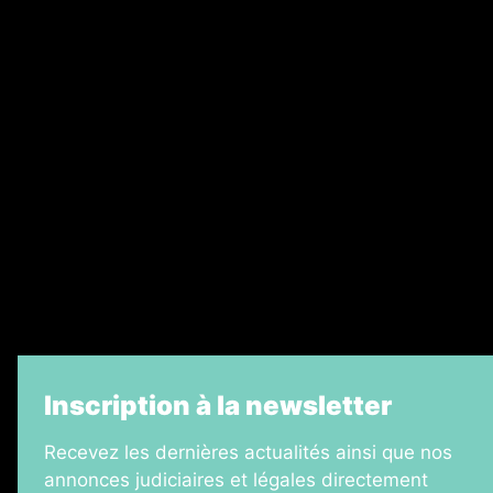
Abonnement
Nos magazines
Ventes aux enchères & opportunités
Recrutement
Legal Medias
Échos Judiciaires Girondins
7 Jours
Informateur Judiciaire
La Vie Economique
Inscription à la newsletter
Recevez les dernières actualités ainsi que nos
annonces judiciaires et légales directement