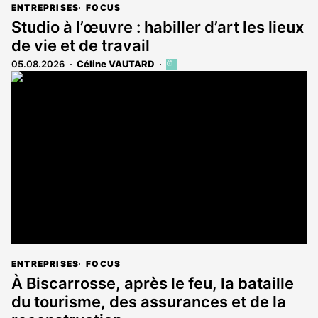
ENTREPRISES
FOCUS
Studio à l’œuvre : habiller d’art les lieux
de vie et de travail
05.08.2026
Céline VAUTARD
Cet
article
est
réservé
aux
abonnés
ENTREPRISES
FOCUS
À Biscarrosse, après le feu, la bataille
du tourisme, des assurances et de la