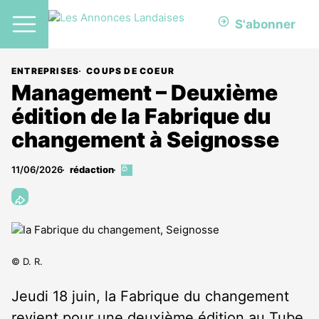
S'abonner
ENTREPRISES
COUPS DE COEUR
Management – Deuxième
édition de la Fabrique du
changement à Seignosse
11/06/2026
rédaction
Cet
article
est
réservé
aux
abonnés
© D. R.
Jeudi 18 juin, la Fabrique du changement
revient pour une deuxième édition au Tube