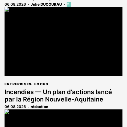
06.08.2026
Julie DUCOURAU
Cet
article
est
réservé
aux
abonnés
ENTREPRISES
FOCUS
Incendies — Un plan d’actions lancé
par la Région Nouvelle-Aquitaine
06.08.2026
rédaction