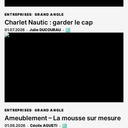
ENTREPRISES
GRAND ANGLE
Charlet Nautic : garder le cap
01.07.2026
Julie DUCOURAU
Cet
article
est
réservé
aux
abonnés
ENTREPRISES
GRAND ANGLE
Ameublement – La mousse sur mesure
01.06.2026
Cécile AGUSTI
Cet