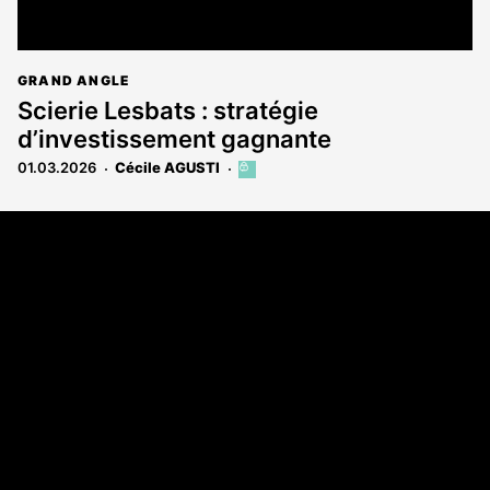
GRAND ANGLE
Scierie Lesbats : stratégie
d’investissement gagnante
01.03.2026
Cécile AGUSTI
Cet
article
est
Coordonnées
réservé
aux
Les Annonces Landaises - COMPO ECHOS
abonnés
108 rue Fondaudège
33000 Bordeaux
05 58 45 03 03
A propos