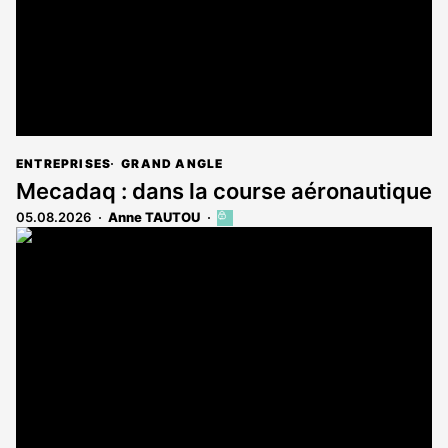
ENTREPRISES
GRAND ANGLE
Mecadaq : dans la course aéronautique
05.08.2026
Anne TAUTOU
Cet
article
est
réservé
aux
abonnés