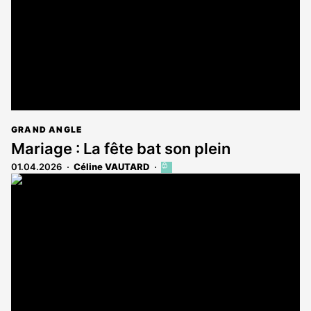
abonnés
GRAND ANGLE
Mariage : La fête bat son plein
01.04.2026
Céline VAUTARD
Cet
article
est
réservé
aux
abonnés