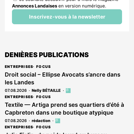
Annonces Landaises
en version numérique.
Inscrivez-vous à la newsletter
DENIÈRES PUBLICATIONS
ENTREPRISES
FOCUS
Droit social – Ellipse Avocats s’ancre dans
les Landes
07.08.2026
Nelly BÉTAILLE
Cet
article
ENTREPRISES
FOCUS
est
Textile — Artiga prend ses quartiers d’été à
réservé
Capbreton dans une boutique atypique
aux
abonnés
07.08.2026
rédaction
Cet
article
ENTREPRISES
FOCUS
est