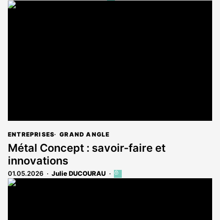
article
est
réservé
aux
abonnés
ENTREPRISES
GRAND ANGLE
Métal Concept : savoir-faire et
innovations
01.05.2026
Julie DUCOURAU
Cet
article
est
réservé
aux