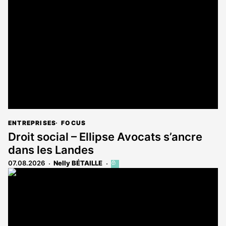
ENTREPRISES
FOCUS
Droit social – Ellipse Avocats s’ancre
dans les Landes
07.08.2026
Nelly BÉTAILLE
Cet
article
est
réservé
aux
abonnés