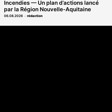
Incendies — Un plan d’actions lancé
par la Région Nouvelle-Aquitaine
06.08.2026
rédaction
Coordonnées
Les Annonces Landaises - COMPO ECHOS
108 rue Fondaudège
33000 Bordeaux
05 58 45 03 03
A propos
Qui sommes-nous
Contact