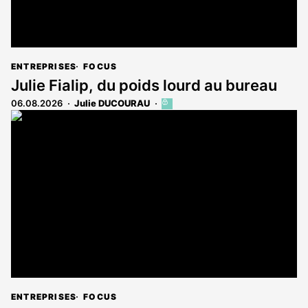
ENTREPRISES
FOCUS
Julie Fialip, du poids lourd au bureau
06.08.2026
Julie DUCOURAU
Cet
article
est
réservé
aux
abonnés
ENTREPRISES
FOCUS