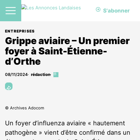
S'abonner
ENTREPRISES
Grippe aviaire – Un premier
foyer à Saint-Étienne-
d’Orthe
08/11/2024
rédaction
Cet
article
est
réservé
aux
abonnés
© Archives Adocom
Un foyer d’influenza aviaire « hautement
pathogène » vient d’être confirmé dans un