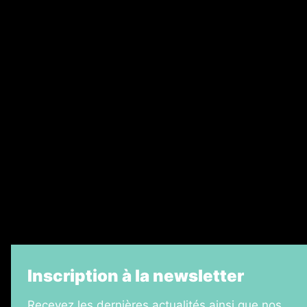
Annonces légales
Abonnement
Nos magazines
Ventes aux enchères & opportunités
Recrutement
Legal Medias
Échos Judiciaires Girondins
7 Jours
Informateur Judiciaire
La Vie Economique
Inscription à la newsletter
Recevez les dernières actualités ainsi que nos