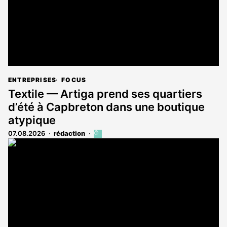
ENTREPRISES
FOCUS
Textile — Artiga prend ses quartiers
d’été à Capbreton dans une boutique
atypique
07.08.2026
rédaction
Cet
article
est
réservé
aux
abonnés