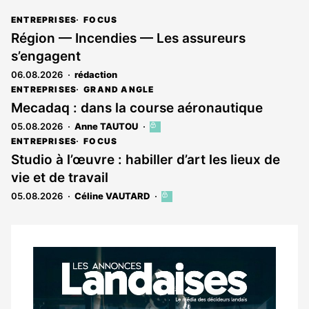
ENTREPRISES
FOCUS
Région — Incendies — Les assureurs
s’engagent
06.08.2026
rédaction
ENTREPRISES
GRAND ANGLE
Mecadaq : dans la course aéronautique
05.08.2026
Anne TAUTOU
Cet
article
ENTREPRISES
FOCUS
est
Studio à l’œuvre : habiller d’art les lieux de
réservé
vie et de travail
aux
abonnés
05.08.2026
Céline VAUTARD
Cet
article
est
réservé
aux
Notre
abonnés
dernier
magazine