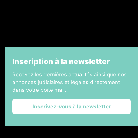
Échos Judiciaires Girondins
7 Jours
Informateur Judiciaire
La Vie Economique
Inscription à la newsletter
Recevez les dernières actualités ainsi que nos
annonces judiciaires et légales directement
dans votre boîte mail.
Inscrivez-vous à la newsletter
2026 © Les Annonces Landaises
Plan du site