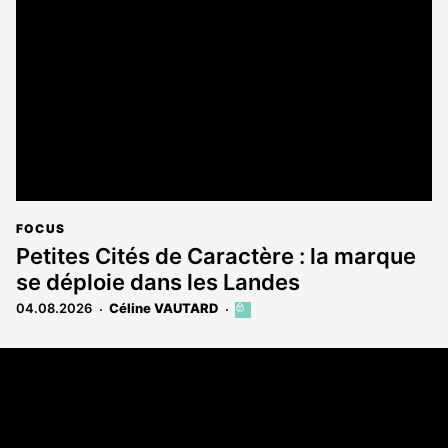
réservé
aux
abonnés
FOCUS
Petites Cités de Caractère : la marque
se déploie dans les Landes
04.08.2026
Céline VAUTARD
Cet
article
est
Coordonnées
réservé
aux
Les Annonces Landaises - COMPO ECHOS
abonnés
108 rue Fondaudège
33000 Bordeaux