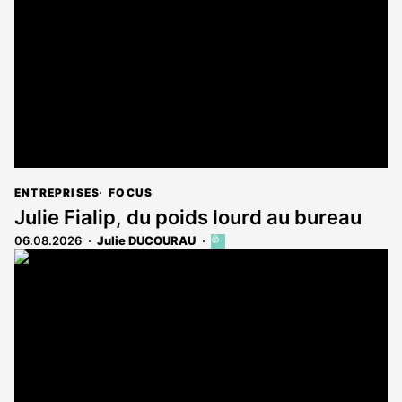
ENTREPRISES
FOCUS
Julie Fialip, du poids lourd au bureau
06.08.2026
Julie DUCOURAU
Cet
article
est
réservé
aux
abonnés