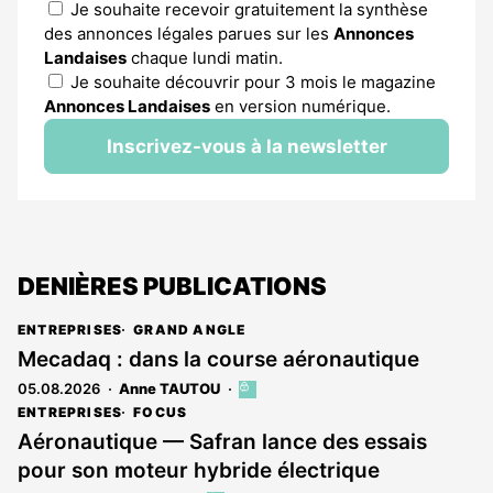
Je souhaite recevoir gratuitement la synthèse
des annonces légales parues sur les
Annonces
Landaises
chaque lundi matin.
Je souhaite découvrir pour 3 mois le magazine
Annonces Landaises
en version numérique.
Inscrivez-vous à la newsletter
DENIÈRES PUBLICATIONS
ENTREPRISES
GRAND ANGLE
Mecadaq : dans la course aéronautique
05.08.2026
Anne TAUTOU
Cet
article
ENTREPRISES
FOCUS
est
Aéronautique — Safran lance des essais
réservé
pour son moteur hybride électrique
aux