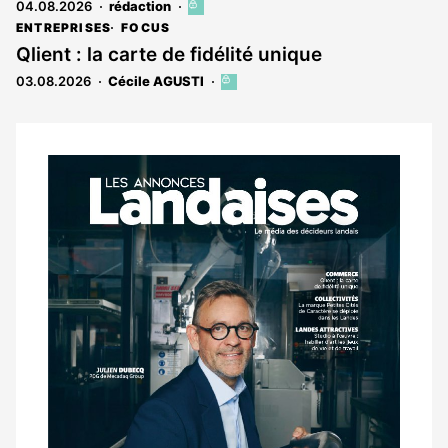
abonnés
04.08.2026
rédaction
Cet
article
ENTREPRISES
FOCUS
est
Qlient : la carte de fidélité unique
réservé
03.08.2026
Cécile AGUSTI
Cet
aux
article
abonnés
est
réservé
aux
Notre
abonnés
dernier
magazine