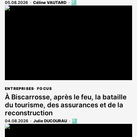
05.08.2026
Céline VAUTARD
Cet
article
est
réservé
aux
abonnés
ENTREPRISES
FOCUS
À Biscarrosse, après le feu, la bataille
du tourisme, des assurances et de la
reconstruction
04.08.2026
Julie DUCOURAU
Cet
article
est