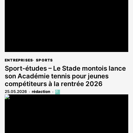
abonnés
ENTREPRISES
SPORTS
Sport-études – Le Stade montois lance
son Académie tennis pour jeunes
compétiteurs à la rentrée 2026
25.05.2026
rédaction
Cet
article
est
réservé
aux
abonnés