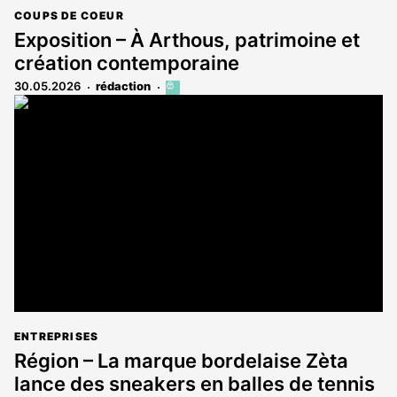
COUPS DE COEUR
Exposition – À Arthous, patrimoine et
création contemporaine
30.05.2026
rédaction
Cet
article
est
réservé
aux
abonnés
ENTREPRISES
Région – La marque bordelaise Zèta
lance des sneakers en balles de tennis