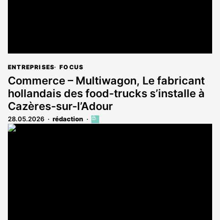
ENTREPRISES
FOCUS
Commerce – Multiwagon, Le fabricant
hollandais des food-trucks s’installe à
Cazères-sur-l’Adour
28.05.2026
rédaction
Cet
article
est
réservé
aux
abonnés