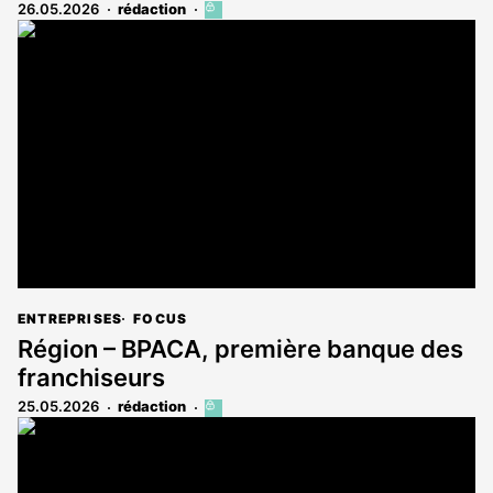
26.05.2026
rédaction
Cet
article
est
réservé
aux
abonnés
ENTREPRISES
FOCUS
Région – BPACA, première banque des
franchiseurs
25.05.2026
rédaction
Cet
article
est
réservé
aux