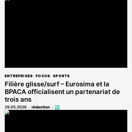
est
réservé
aux
abonnés
ENTREPRISES
FOCUS
SPORTS
Filière glisse/surf – Eurosima et la
BPACA officialisent un partenariat de
trois ans
29.05.2026
rédaction
Cet
article
est
réservé
aux