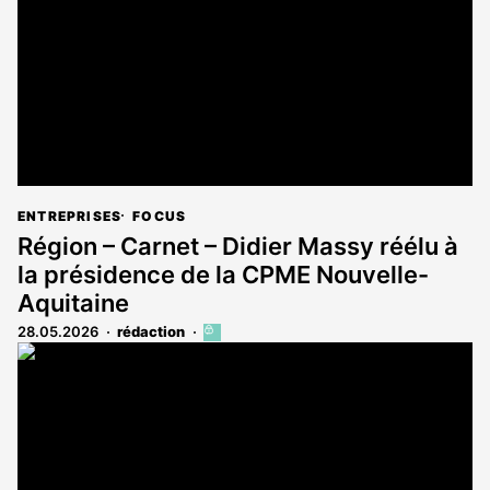
abonnés
ENTREPRISES
FOCUS
Région – Carnet – Didier Massy réélu à
la présidence de la CPME Nouvelle-
Aquitaine
28.05.2026
rédaction
Cet
article
est
réservé
aux
abonnés