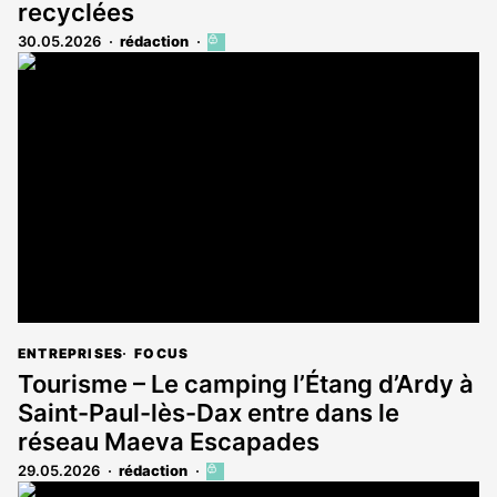
recyclées
30.05.2026
rédaction
Cet
article
est
réservé
aux
abonnés
ENTREPRISES
FOCUS
Tourisme – Le camping l’Étang d’Ardy à
Saint-Paul-lès-Dax entre dans le
réseau Maeva Escapades
29.05.2026
rédaction
Cet
article