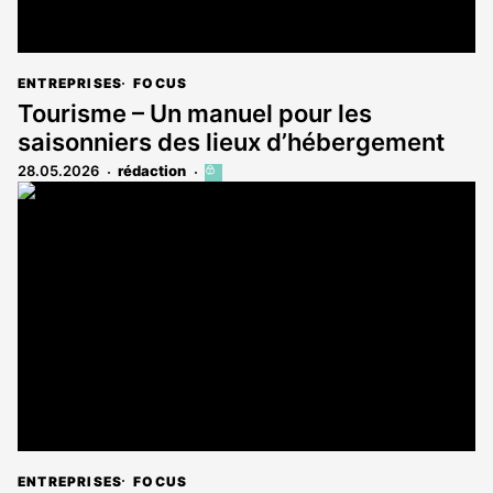
ENTREPRISES
FOCUS
Tourisme – Un manuel pour les
saisonniers des lieux d’hébergement
28.05.2026
rédaction
Cet
article
est
réservé
aux
abonnés
ENTREPRISES
FOCUS