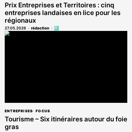
Prix Entreprises et Territoires : cinq
entreprises landaises en lice pour les
régionaux
27.05.2026
rédaction
Cet
article
est
réservé
aux
abonnés
ENTREPRISES
FOCUS
Tourisme – Six itinéraires autour du foie
gras