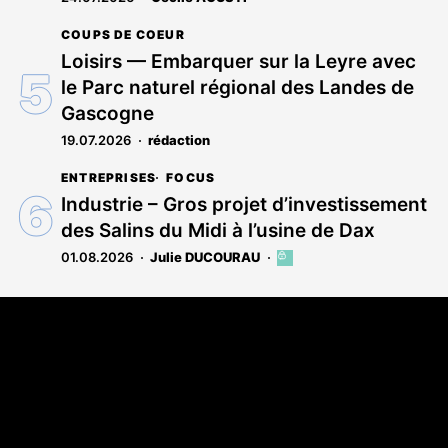
COUPS DE COEUR
Loisirs — Embarquer sur la Leyre avec
le Parc naturel régional des Landes de
Gascogne
19.07.2026
rédaction
ENTREPRISES
FOCUS
Industrie – Gros projet d’investissement
des Salins du Midi à l’usine de Dax
01.08.2026
Julie DUCOURAU
Cet
article
est
Coordonnées
réservé
aux
Les Annonces Landaises - COMPO ECHOS
abonnés
108 rue Fondaudège
33000 Bordeaux
05 58 45 03 03