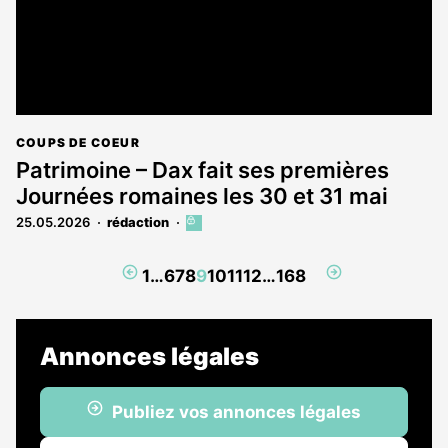
COUPS DE COEUR
Patrimoine – Dax fait ses premières
Journées romaines les 30 et 31 mai
25.05.2026
rédaction
Cet
article
est
Page
Page
1
…
6
7
8
9
10
11
12
…
168
réservé
précédente
suivante
aux
abonnés
Annonces légales
Publiez vos annonces légales