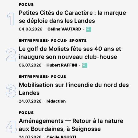
FOCUS
Petites Cités de Caractère : la marque
se déploie dans les Landes
04.08.2026
Céline VAUTARD
Cet
article
ENTREPRISES
FOCUS
SPORTS
est
réservé
Le golf de Moliets fête ses 40 ans et
aux
inaugure son nouveau club-house
abonnés
06.07.2026
Hubert RAFFINI
Cet
article
ENTREPRISES
FOCUS
est
réservé
Mobilisation sur l’incendie du nord des
aux
Landes
abonnés
24.07.2026
rédaction
FOCUS
Aménagements — Retour à la nature
aux Bourdaines, à Seignosse
24.07.2026
Cécile AGUSTI