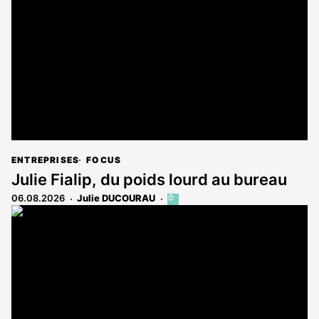
réservé
aux
abonnés
ENTREPRISES
FOCUS
Julie Fialip, du poids lourd au bureau
06.08.2026
Julie DUCOURAU
Cet
article
est
réservé
aux
abonnés