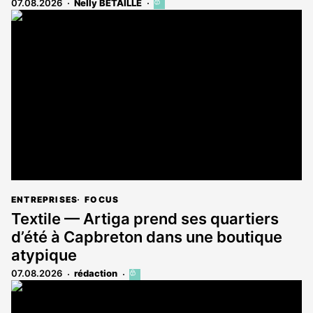
07.08.2026
Nelly BÉTAILLE
Cet
article
est
réservé
aux
abonnés
ENTREPRISES
FOCUS
Textile — Artiga prend ses quartiers
d’été à Capbreton dans une boutique
atypique
07.08.2026
rédaction
Cet
article
est