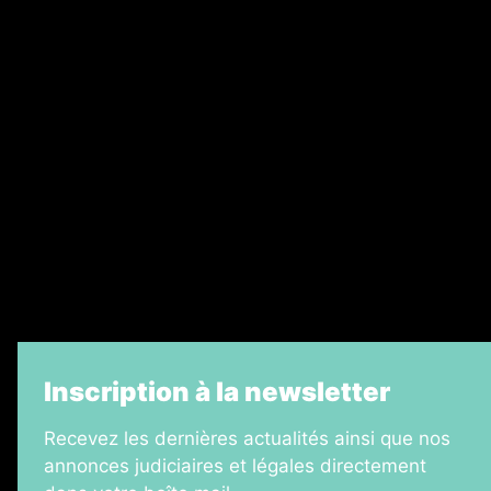
Nos magazines
Ventes aux enchères & opportunités
Recrutement
Legal Medias
Échos Judiciaires Girondins
7 Jours
Informateur Judiciaire
La Vie Economique
Inscription à la newsletter
Recevez les dernières actualités ainsi que nos
annonces judiciaires et légales directement