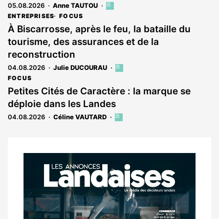
05.08.2026
Anne TAUTOU
Cet
article
ENTREPRISES
FOCUS
est
À Biscarrosse, après le feu, la bataille du
réservé
tourisme, des assurances et de la
aux
abonnés
reconstruction
04.08.2026
Julie DUCOURAU
Cet
article
FOCUS
est
Petites Cités de Caractère : la marque se
réservé
déploie dans les Landes
aux
abonnés
04.08.2026
Céline VAUTARD
Cet
article
est
réservé
aux
Notre
abonnés
dernier
magazine