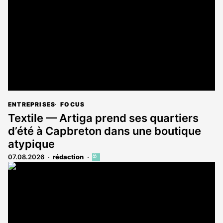
aux
abonnés
ENTREPRISES
FOCUS
Textile — Artiga prend ses quartiers
d’été à Capbreton dans une boutique
atypique
07.08.2026
rédaction
Cet
article
est
réservé
aux
abonnés