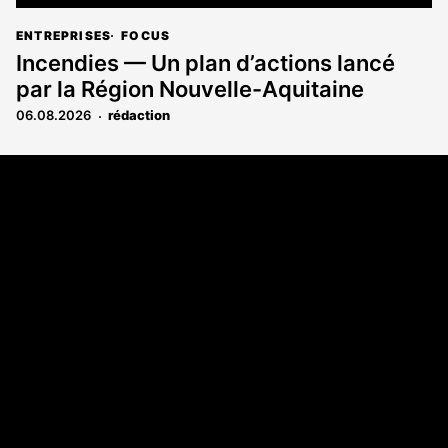
ENTREPRISES
FOCUS
Incendies — Un plan d’actions lancé
par la Région Nouvelle-Aquitaine
06.08.2026
rédaction
Coordonnées
Les Annonces Landaises - COMPO ECHOS
108 rue Fondaudège
33000 Bordeaux
05 58 45 03 03
A propos
Qui sommes-nous