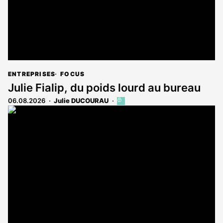
ENTREPRISES
FOCUS
Julie Fialip, du poids lourd au bureau
06.08.2026
Julie DUCOURAU
Cet
article
est
réservé
aux
abonnés