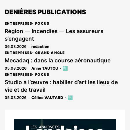
DENIÈRES PUBLICATIONS
ENTREPRISES
FOCUS
Région — Incendies — Les assureurs
s’engagent
06.08.2026
rédaction
ENTREPRISES
GRAND ANGLE
Mecadaq : dans la course aéronautique
05.08.2026
Anne TAUTOU
Cet
article
ENTREPRISES
FOCUS
est
Studio à l’œuvre : habiller d’art les lieux de
réservé
vie et de travail
aux
abonnés
05.08.2026
Céline VAUTARD
Cet
article
est
réservé
aux
Notre
abonnés