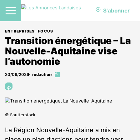
S'abonner
ENTREPRISES
FOCUS
Transition énergétique – La
Nouvelle-Aquitaine vise
l’autonomie
20/06/2026
rédaction
Cet
article
est
réservé
aux
abonnés
© Shutterstock
La Région Nouvelle-Aquitaine a mis en
place un plan d’actions pour tendre vers