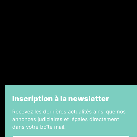
Ventes aux enchères & opportunités
Recrutement
Legal Medias
Échos Judiciaires Girondins
7 Jours
Informateur Judiciaire
La Vie Economique
Inscription à la newsletter
Recevez les dernières actualités ainsi que nos
annonces judiciaires et légales directement
dans votre boîte mail.