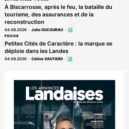
est
À Biscarrosse, après le feu, la bataille du
réservé
tourisme, des assurances et de la
aux
abonnés
reconstruction
04.08.2026
Julie DUCOURAU
Cet
article
FOCUS
est
Petites Cités de Caractère : la marque se
réservé
déploie dans les Landes
aux
abonnés
04.08.2026
Céline VAUTARD
Cet
article
est
réservé
aux
Notre
abonnés
dernier
magazine