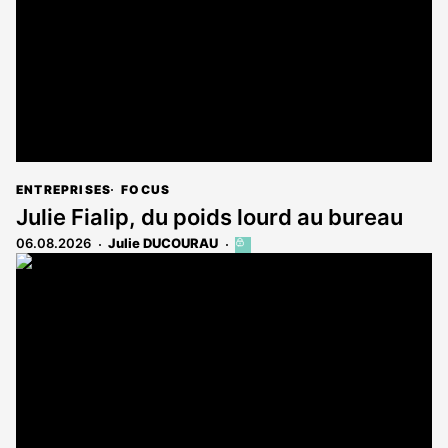
abonnés
ENTREPRISES
FOCUS
Julie Fialip, du poids lourd au bureau
06.08.2026
Julie DUCOURAU
Cet
article
est
réservé
aux
abonnés