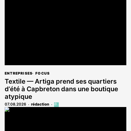
est
réservé
aux
abonnés
ENTREPRISES
FOCUS
Textile — Artiga prend ses quartiers
d’été à Capbreton dans une boutique
atypique
07.08.2026
rédaction
Cet
article
est
réservé
aux