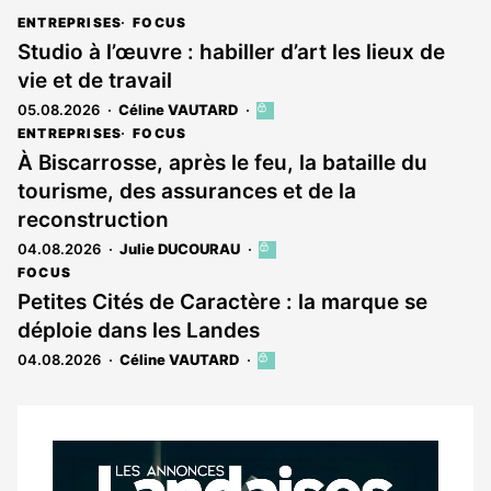
ENTREPRISES
FOCUS
Studio à l’œuvre : habiller d’art les lieux de
vie et de travail
05.08.2026
Céline VAUTARD
Cet
article
ENTREPRISES
FOCUS
est
À Biscarrosse, après le feu, la bataille du
réservé
tourisme, des assurances et de la
aux
abonnés
reconstruction
04.08.2026
Julie DUCOURAU
Cet
article
FOCUS
est
Petites Cités de Caractère : la marque se
réservé
déploie dans les Landes
aux
abonnés
04.08.2026
Céline VAUTARD
Cet
article
est
réservé
aux
Notre
abonnés
dernier