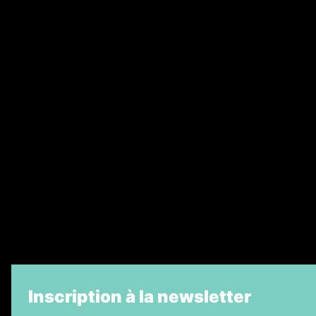
Annonces légales
Abonnement
Nos magazines
Ventes aux enchères & opportunités
Recrutement
Legal Medias
Échos Judiciaires Girondins
7 Jours
Informateur Judiciaire
La Vie Economique
Inscription à la newsletter