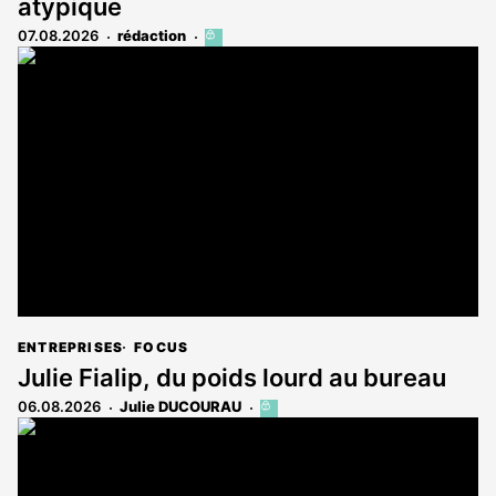
atypique
07.08.2026
rédaction
Cet
article
est
réservé
aux
abonnés
ENTREPRISES
FOCUS
Julie Fialip, du poids lourd au bureau
06.08.2026
Julie DUCOURAU
Cet
article
est
réservé
aux