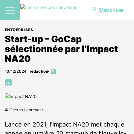
S'abonner
ENTREPRISES
Start-up – GoCap
sélectionnée par l’Impact
NA20
10/12/2024
rédaction
Cet
article
est
réservé
aux
abonnés
© Gaétan Leprévost
Lancé en 2021, l’Impact NA20 met chaque
année en lumière 20 start-up de Nouvelle-