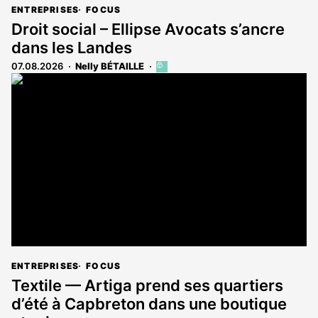
ENTREPRISES
FOCUS
Droit social – Ellipse Avocats s’ancre
dans les Landes
07.08.2026
Nelly BÉTAILLE
Cet
article
est
réservé
aux
abonnés
ENTREPRISES
FOCUS
Textile — Artiga prend ses quartiers
d’été à Capbreton dans une boutique