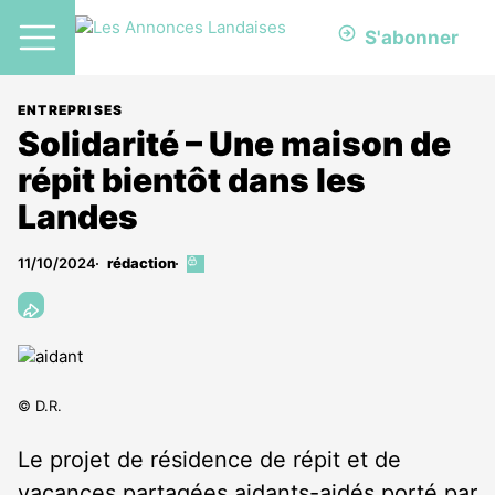
S'abonner
ENTREPRISES
Solidarité – Une maison de
répit bientôt dans les
Landes
11/10/2024
rédaction
Cet
article
est
réservé
aux
abonnés
© D.R.
Le projet de résidence de répit et de
vacances partagées aidants-aidés porté par