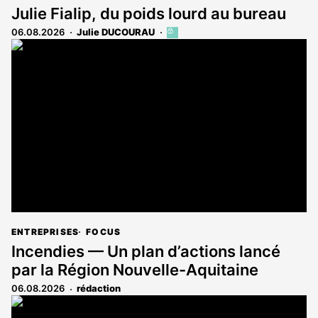
Julie Fialip, du poids lourd au bureau
06.08.2026
Julie DUCOURAU
Cet
article
est
réservé
aux
abonnés
ENTREPRISES
FOCUS
Incendies — Un plan d’actions lancé
par la Région Nouvelle-Aquitaine
06.08.2026
rédaction