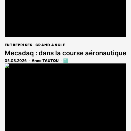
ENTREPRISES
GRAND ANGLE
Mecadaq : dans la course aéronautique
05.08.2026
Anne TAUTOU
Cet
article
est
réservé
aux
abonnés