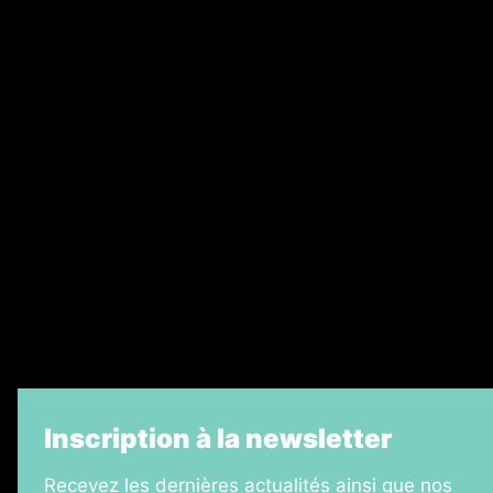
Annonces légales
Abonnement
Nos magazines
Ventes aux enchères & opportunités
Recrutement
Legal Medias
Échos Judiciaires Girondins
7 Jours
Informateur Judiciaire
La Vie Economique
Inscription à la newsletter
Recevez les dernières actualités ainsi que nos