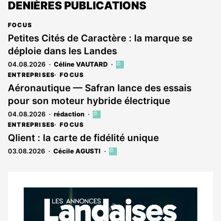
DENIÈRES PUBLICATIONS
FOCUS
Petites Cités de Caractère : la marque se
déploie dans les Landes
04.08.2026
Céline VAUTARD
Cet
article
ENTREPRISES
FOCUS
est
Aéronautique — Safran lance des essais
réservé
pour son moteur hybride électrique
aux
abonnés
04.08.2026
rédaction
Cet
article
ENTREPRISES
FOCUS
est
Qlient : la carte de fidélité unique
réservé
03.08.2026
Cécile AGUSTI
Cet
aux
article
abonnés
est
réservé
aux
Notre
abonnés
dernier