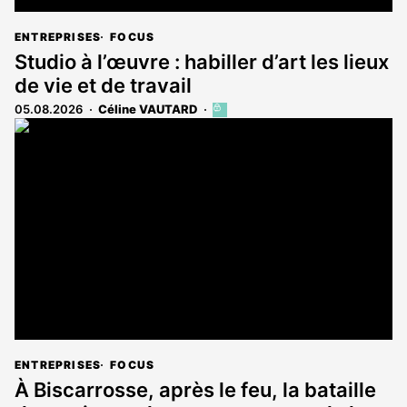
ENTREPRISES
FOCUS
Studio à l’œuvre : habiller d’art les lieux
de vie et de travail
05.08.2026
Céline VAUTARD
Cet
article
est
réservé
aux
abonnés
ENTREPRISES
FOCUS
À Biscarrosse, après le feu, la bataille