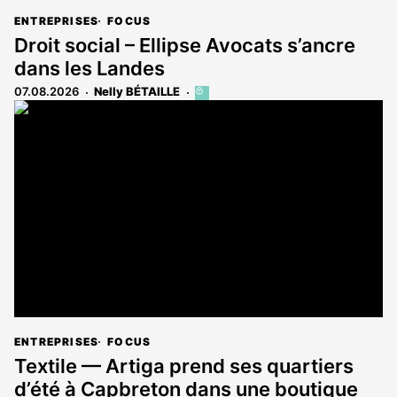
ENTREPRISES
FOCUS
Droit social – Ellipse Avocats s’ancre
dans les Landes
07.08.2026
Nelly BÉTAILLE
Cet
article
est
réservé
aux
abonnés
ENTREPRISES
FOCUS
Textile — Artiga prend ses quartiers
d’été à Capbreton dans une boutique