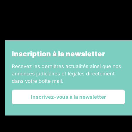
Échos Judiciaires Girondins
7 Jours
Informateur Judiciaire
La Vie Economique
Inscription à la newsletter
Recevez les dernières actualités ainsi que nos
annonces judiciaires et légales directement
dans votre boîte mail.
Inscrivez-vous à la newsletter
2026 © Les Annonces Landaises
Plan du site
Mentions légales