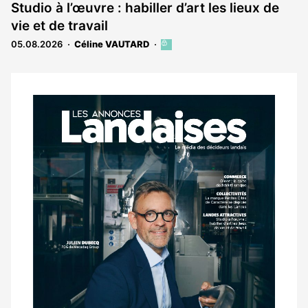
est
Studio à l’œuvre : habiller d’art les lieux de
réservé
vie et de travail
aux
abonnés
05.08.2026
Céline VAUTARD
Cet
article
est
réservé
aux
Notre
abonnés
dernier
magazine