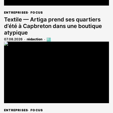
ENTREPRISES
FOCUS
Textile — Artiga prend ses quartiers
d’été à Capbreton dans une boutique
atypique
07.08.2026
rédaction
Cet
article
est
réservé
aux
abonnés
ENTREPRISES
FOCUS