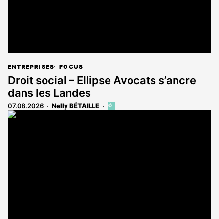
ENTREPRISES
FOCUS
Droit social – Ellipse Avocats s’ancre
dans les Landes
07.08.2026
Nelly BÉTAILLE
Cet
article
est
réservé
aux
abonnés