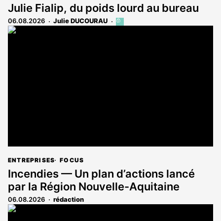
Julie Fialip, du poids lourd au bureau
06.08.2026
Julie DUCOURAU
Cet
article
est
réservé
aux
abonnés
ENTREPRISES
FOCUS
Incendies — Un plan d’actions lancé
par la Région Nouvelle-Aquitaine
06.08.2026
rédaction