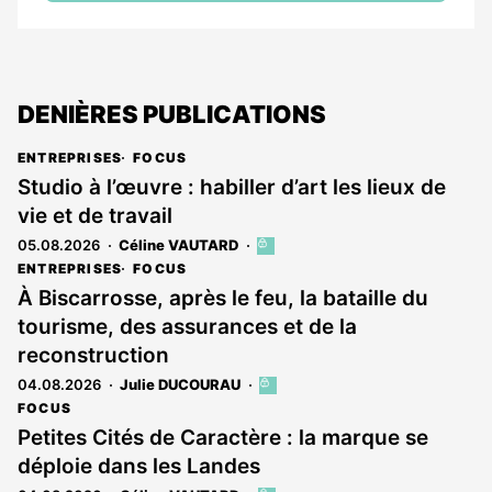
DENIÈRES PUBLICATIONS
ENTREPRISES
FOCUS
Studio à l’œuvre : habiller d’art les lieux de
vie et de travail
05.08.2026
Céline VAUTARD
Cet
article
ENTREPRISES
FOCUS
est
À Biscarrosse, après le feu, la bataille du
réservé
tourisme, des assurances et de la
aux
abonnés
reconstruction
04.08.2026
Julie DUCOURAU
Cet
article
FOCUS
est
Petites Cités de Caractère : la marque se
réservé
déploie dans les Landes
aux
abonnés