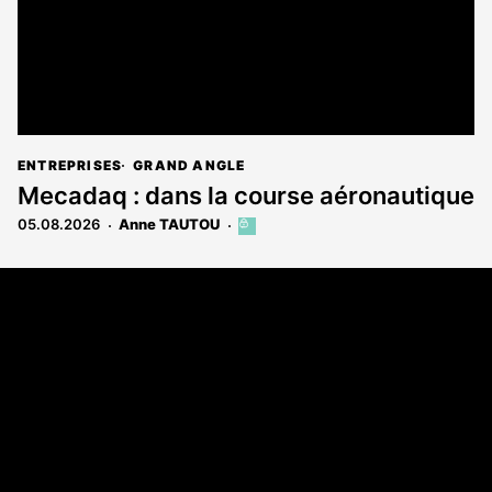
ENTREPRISES
GRAND ANGLE
Mecadaq : dans la course aéronautique
05.08.2026
Anne TAUTOU
Cet
article
est
Coordonnées
réservé
aux
Les Annonces Landaises - COMPO ECHOS
abonnés
108 rue Fondaudège
33000 Bordeaux
05 58 45 03 03