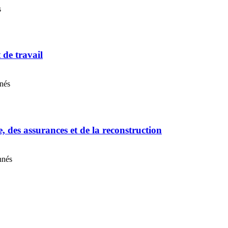
s
t de travail
nnés
e, des assurances et de la reconstruction
nnés