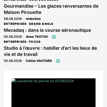
Gourmandise – Les glaces renversantes de
Maison Pirouette
08.08.2026
rédaction
ENTREPRISES
GRAND ANGLE
Mecadaq : dans la course aéronautique
05.08.2026
Anne TAUTOU
Cet
article
ENTREPRISES
FOCUS
est
Studio à l’œuvre : habiller d’art les lieux de
réservé
vie et de travail
aux
abonnés
05.08.2026
Céline VAUTARD
Cet
article
est
réservé
aux
Notre
abonnés
dernier
magazine