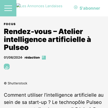
S'abonner
FOCUS
Rendez-vous – Atelier
intelligence artificielle à
Pulseo
01/06/2024
rédaction
Cet
article
est
réservé
aux
abonnés
© Shutterstock
Comment utiliser l’intelligence artificielle au
sein de sa start-up ? Le technopôle Pulseo