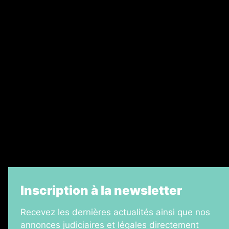
Abonnement
Nos magazines
Ventes aux enchères & opportunités
Recrutement
Legal Medias
Échos Judiciaires Girondins
7 Jours
Informateur Judiciaire
La Vie Economique
Inscription à la newsletter
Recevez les dernières actualités ainsi que nos
annonces judiciaires et légales directement