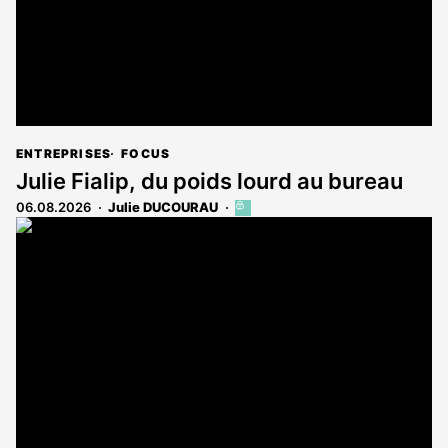
ENTREPRISES
FOCUS
Julie Fialip, du poids lourd au bureau
06.08.2026
Julie DUCOURAU
Cet
article
est
réservé
aux
abonnés