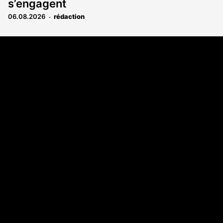
s’engagent
06.08.2026
rédaction
Coordonnées
Les Annonces Landaises - COMPO ECHOS
108 rue Fondaudège
33000 Bordeaux
05 58 45 03 03
A propos
Qui sommes-nous
Contact
Annonces légales