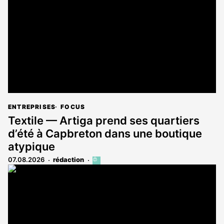
aux
abonnés
ENTREPRISES
FOCUS
Textile — Artiga prend ses quartiers
d’été à Capbreton dans une boutique
atypique
07.08.2026
rédaction
Cet
article
est
réservé
aux
abonnés