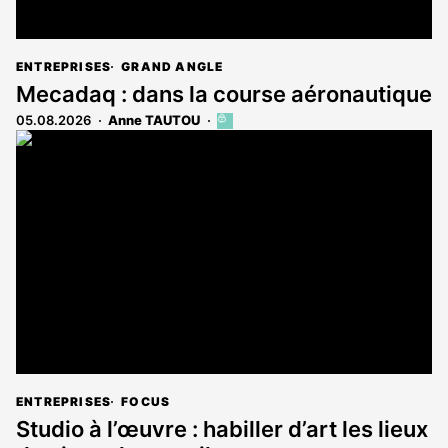
ENTREPRISES
GRAND ANGLE
Mecadaq : dans la course aéronautique
05.08.2026
Anne TAUTOU
Cet
article
est
réservé
aux
abonnés
ENTREPRISES
FOCUS
Studio à l’œuvre : habiller d’art les lieux