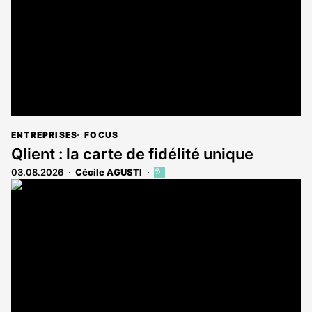
abonnés
ENTREPRISES
FOCUS
Qlient : la carte de fidélité unique
03.08.2026
Cécile AGUSTI
Cet
article
est
réservé
aux
abonnés