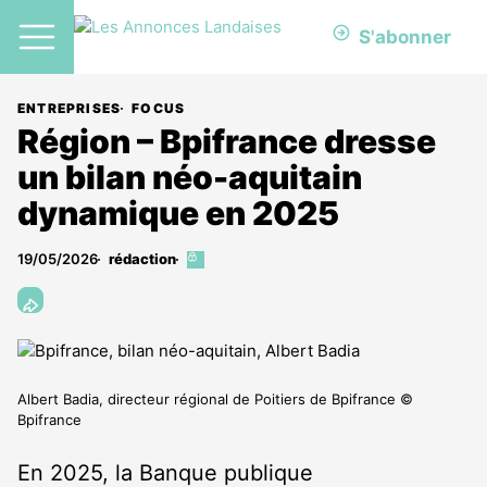
S'abonner
ENTREPRISES
FOCUS
Région – Bpifrance dresse
un bilan néo-aquitain
dynamique en 2025
19/05/2026
rédaction
Cet
article
est
réservé
aux
abonnés
Albert Badia, directeur régional de Poitiers de Bpifrance ©
Bpifrance
En 2025, la Banque publique