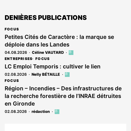
DENIÈRES PUBLICATIONS
FOCUS
Petites Cités de Caractère : la marque se
déploie dans les Landes
04.08.2026
Céline VAUTARD
Cet
article
ENTREPRISES
FOCUS
est
LC Emploi Temporis : cultiver le lien
réservé
02.08.2026
Nelly BÉTAILLE
Cet
aux
article
abonnés
FOCUS
est
Région – Incendies – Des infrastructures de
réservé
la recherche forestière de l’INRAE détruites
aux
abonnés
en Gironde
02.08.2026
rédaction
Cet
article
est
réservé