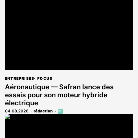
est
réservé
aux
abonnés
ENTREPRISES
FOCUS
Aéronautique — Safran lance des
essais pour son moteur hybride
électrique
04.08.2026
rédaction
Cet
article
est
réservé
aux