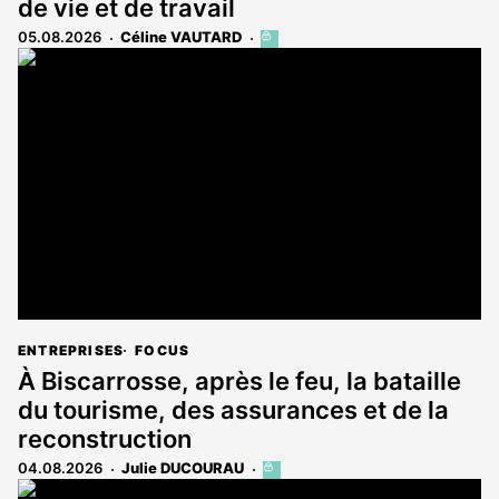
de vie et de travail
05.08.2026
Céline VAUTARD
Cet
article
est
réservé
aux
abonnés
ENTREPRISES
FOCUS
À Biscarrosse, après le feu, la bataille
du tourisme, des assurances et de la
reconstruction
04.08.2026
Julie DUCOURAU
Cet
article