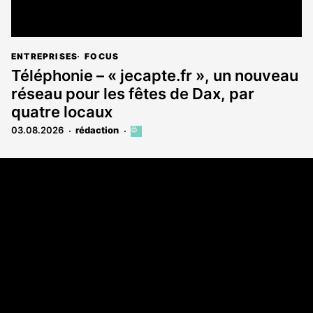
ENTREPRISES
FOCUS
Téléphonie – « jecapte.fr », un nouveau
réseau pour les fêtes de Dax, par
quatre locaux
03.08.2026
rédaction
Cet
article
est
Coordonnées
réservé
aux
Les Annonces Landaises - COMPO ECHOS
abonnés
108 rue Fondaudège
33000 Bordeaux
05 58 45 03 03