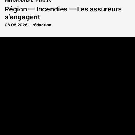
ENTREPRISES
FOCUS
Région — Incendies — Les assureurs
s’engagent
06.08.2026
rédaction
Coordonnées
Les Annonces Landaises - COMPO ECHOS
108 rue Fondaudège
33000 Bordeaux
05 58 45 03 03
A propos
Qui sommes-nous
Contact