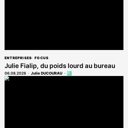
abonnés
ENTREPRISES
FOCUS
Julie Fialip, du poids lourd au bureau
06.08.2026
Julie DUCOURAU
Cet
article
est
réservé
aux
abonnés