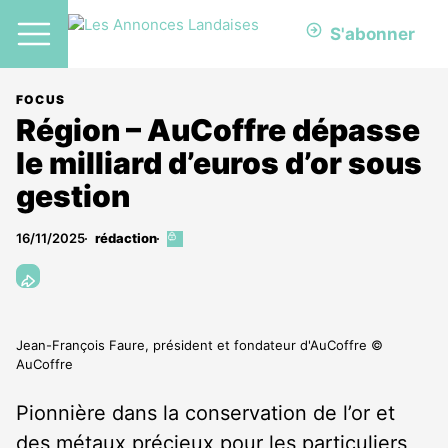
S'abonner
FOCUS
Région – AuCoffre dépasse
le milliard d’euros d’or sous
gestion
16/11/2025
rédaction
Cet
article
est
réservé
aux
abonnés
Jean-François Faure, président et fondateur d'AuCoffre ©
AuCoffre
Pionnière dans la conservation de l’or et
des métaux précieux pour les particuliers,