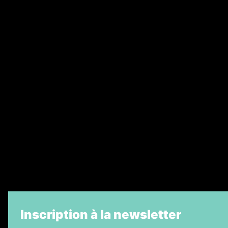
Annonces légales
Abonnement
Nos magazines
Ventes aux enchères & opportunités
Recrutement
Legal Medias
Échos Judiciaires Girondins
7 Jours
Informateur Judiciaire
La Vie Economique
Inscription à la newsletter