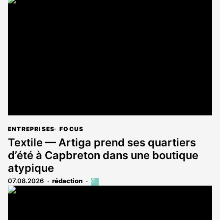
article
est
réservé
aux
abonnés
ENTREPRISES
FOCUS
Textile — Artiga prend ses quartiers
d’été à Capbreton dans une boutique
atypique
07.08.2026
rédaction
Cet
article
est
réservé
aux