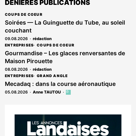
DENIÈRES PUBLICATIONS
COUPS DE COEUR
Soirées — La Guinguette du Tube, au soleil
couchant
09.08.2026
rédaction
ENTREPRISES
COUPS DE COEUR
Gourmandise – Les glaces renversantes de
Maison Pirouette
08.08.2026
rédaction
ENTREPRISES
GRAND ANGLE
Mecadaq : dans la course aéronautique
05.08.2026
Anne TAUTOU
Cet
article
est
réservé
aux
Notre
abonnés
dernier