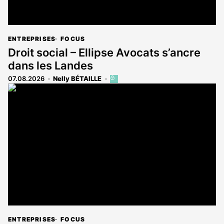
ENTREPRISES
FOCUS
Droit social – Ellipse Avocats s’ancre
dans les Landes
07.08.2026
Nelly BÉTAILLE
Cet
article
est
réservé
aux
abonnés
ENTREPRISES
FOCUS