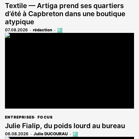
Textile — Artiga prend ses quartiers
d’été à Capbreton dans une boutique
atypique
07.08.2026
rédaction
Cet
article
est
réservé
aux
abonnés
ENTREPRISES
FOCUS
Julie Fialip, du poids lourd au bureau
06.08.2026
Julie DUCOURAU
Cet