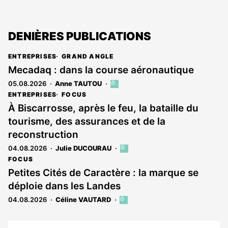
DENIÈRES PUBLICATIONS
ENTREPRISES
GRAND ANGLE
Mecadaq : dans la course aéronautique
05.08.2026
Anne TAUTOU
Cet
article
ENTREPRISES
FOCUS
est
À Biscarrosse, après le feu, la bataille du
réservé
tourisme, des assurances et de la
aux
abonnés
reconstruction
04.08.2026
Julie DUCOURAU
Cet
article
FOCUS
est
Petites Cités de Caractère : la marque se
réservé
déploie dans les Landes
aux
abonnés
04.08.2026
Céline VAUTARD
Cet
article
est