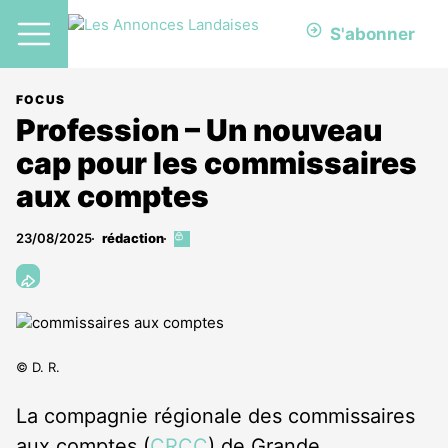
S'abonner
FOCUS
Profession – Un nouveau
cap pour les commissaires
aux comptes
23/08/2025
rédaction
Cet
article
est
réservé
aux
abonnés
© D. R.
La compagnie régionale des commissaires
aux comptes (
CRCC
) de Grande