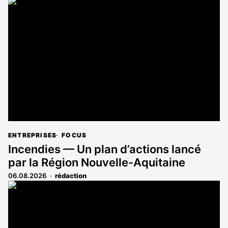
article
est
réservé
aux
abonnés
ENTREPRISES
FOCUS
Incendies — Un plan d’actions lancé
par la Région Nouvelle-Aquitaine
06.08.2026
rédaction