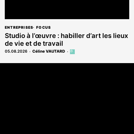
ENTREPRISES
FOCUS
Studio à l’œuvre : habiller d’art les lieux
de vie et de travail
05.08.2026
Céline VAUTARD
Cet
article
est
Coordonnées
réservé
aux
Les Annonces Landaises - COMPO ECHOS
abonnés
108 rue Fondaudège
33000 Bordeaux
05 58 45 03 03