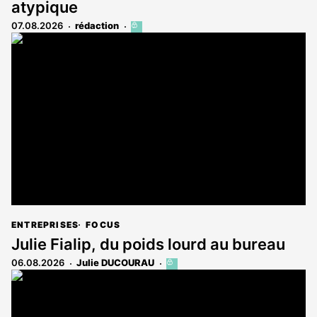
atypique
07.08.2026
rédaction
Cet
article
est
réservé
aux
abonnés
ENTREPRISES
FOCUS
Julie Fialip, du poids lourd au bureau
06.08.2026
Julie DUCOURAU
Cet
article
est
réservé