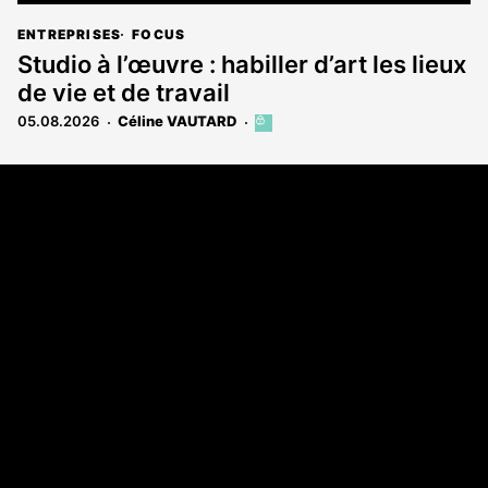
ENTREPRISES
FOCUS
Studio à l’œuvre : habiller d’art les lieux
de vie et de travail
05.08.2026
Céline VAUTARD
Cet
article
est
Coordonnées
réservé
aux
Les Annonces Landaises - COMPO ECHOS
abonnés
108 rue Fondaudège
33000 Bordeaux
05 58 45 03 03
A propos
Qui sommes-nous