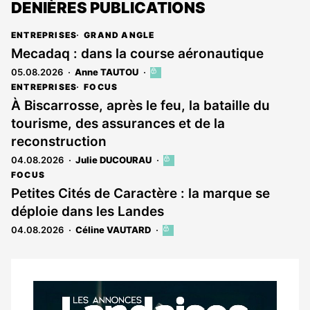
DENIÈRES PUBLICATIONS
ENTREPRISES
GRAND ANGLE
Mecadaq : dans la course aéronautique
05.08.2026
Anne TAUTOU
Cet
article
ENTREPRISES
FOCUS
est
À Biscarrosse, après le feu, la bataille du
réservé
tourisme, des assurances et de la
aux
abonnés
reconstruction
04.08.2026
Julie DUCOURAU
Cet
article
FOCUS
est
Petites Cités de Caractère : la marque se
réservé
déploie dans les Landes
aux
abonnés
04.08.2026
Céline VAUTARD
Cet
article
est
réservé
aux
Notre
abonnés