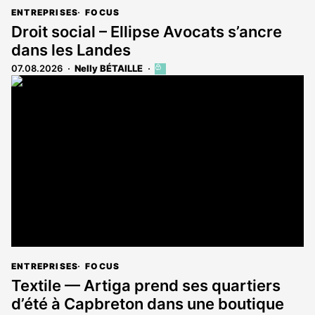
ENTREPRISES
FOCUS
Droit social – Ellipse Avocats s’ancre
dans les Landes
07.08.2026
Nelly BÉTAILLE
Cet
article
est
réservé
aux
abonnés
ENTREPRISES
FOCUS
Textile — Artiga prend ses quartiers
d’été à Capbreton dans une boutique