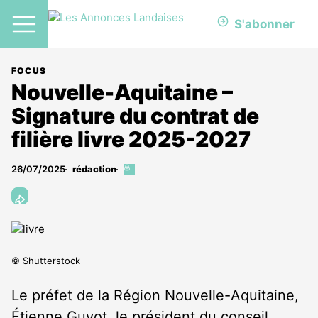
S'abonner
FOCUS
Nouvelle-Aquitaine –
Signature du contrat de
filière livre 2025-2027
26/07/2025
rédaction
Cet
article
est
réservé
aux
abonnés
© Shutterstock
Le préfet de la Région Nouvelle-Aquitaine,
Étienne Guyot, le président du conseil