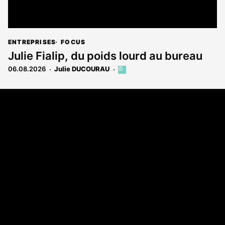
ENTREPRISES
FOCUS
Julie Fialip, du poids lourd au bureau
06.08.2026
Julie DUCOURAU
Cet
article
est
Coordonnées
réservé
aux
Les Annonces Landaises - COMPO ECHOS
abonnés
108 rue Fondaudège
33000 Bordeaux
05 58 45 03 03
A propos