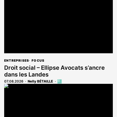
ENTREPRISES
FOCUS
Droit social – Ellipse Avocats s’ancre
dans les Landes
07.08.2026
Nelly BÉTAILLE
Cet
article
est
réservé
aux
abonnés