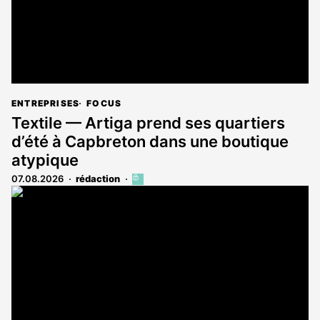
ENTREPRISES
FOCUS
Textile — Artiga prend ses quartiers
d’été à Capbreton dans une boutique
atypique
07.08.2026
rédaction
Cet
article
est
réservé
aux
abonnés