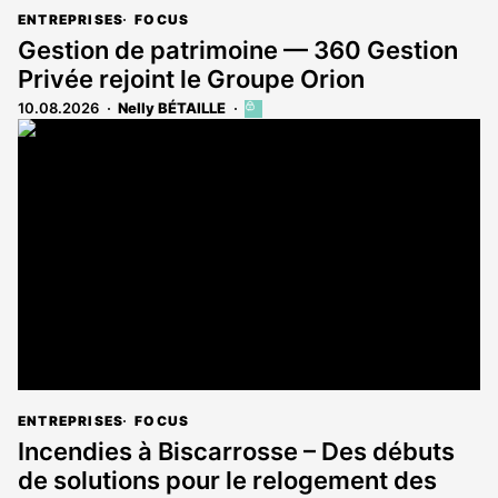
ENTREPRISES
FOCUS
Gestion de patrimoine — 360 Gestion
Privée rejoint le Groupe Orion
10.08.2026
Nelly BÉTAILLE
Cet
article
est
réservé
aux
abonnés
ENTREPRISES
FOCUS
Incendies à Biscarrosse – Des débuts
de solutions pour le relogement des