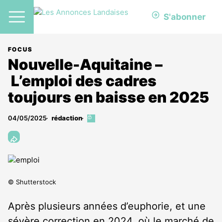
S'abonner
FOCUS
Nouvelle-Aquitaine –
L’emploi des cadres
toujours en baisse en 2025
04/05/2025
rédaction
Cet
article
est
réservé
aux
abonnés
© Shutterstock
Après plusieurs années d’euphorie, et une
sévère correction en 2024, où le marché de