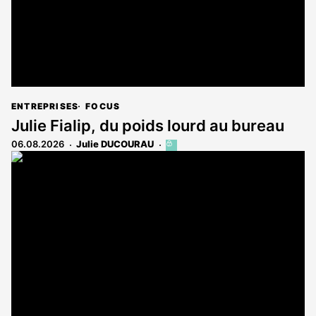
ENTREPRISES
FOCUS
Julie Fialip, du poids lourd au bureau
06.08.2026
Julie DUCOURAU
Cet
article
est
réservé
aux
abonnés