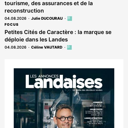
tourisme, des assurances et de la
aux
abonnés
reconstruction
04.08.2026
Julie DUCOURAU
Cet
article
FOCUS
est
Petites Cités de Caractère : la marque se
réservé
déploie dans les Landes
aux
abonnés
04.08.2026
Céline VAUTARD
Cet
article
est
réservé
aux
Notre
abonnés
dernier
magazine