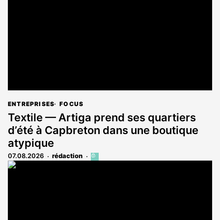
aux
abonnés
ENTREPRISES
FOCUS
Textile — Artiga prend ses quartiers
d’été à Capbreton dans une boutique
atypique
07.08.2026
rédaction
Cet
article
est
réservé
aux
abonnés