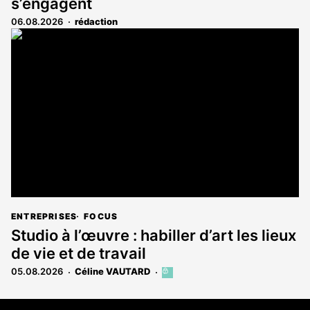
s’engagent
06.08.2026
rédaction
ENTREPRISES
FOCUS
Studio à l’œuvre : habiller d’art les lieux
de vie et de travail
05.08.2026
Céline VAUTARD
Cet
article
est
Coordonnées