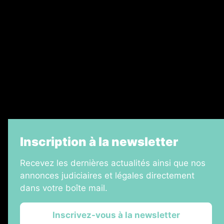
Recrutement
Legal Medias
Échos Judiciaires Girondins
7 Jours
Informateur Judiciaire
La Vie Economique
Inscription à la newsletter
Recevez les dernières actualités ainsi que nos
annonces judiciaires et légales directement
dans votre boîte mail.
Inscrivez-vous à la newsletter