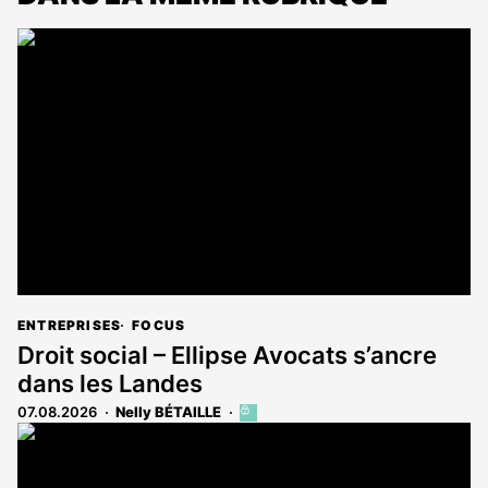
ENTREPRISES
FOCUS
Droit social – Ellipse Avocats s’ancre
dans les Landes
07.08.2026
Nelly BÉTAILLE
Cet
article
est
réservé