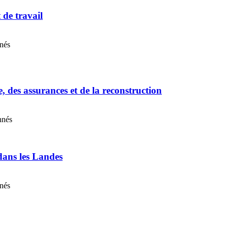
t de travail
nnés
e, des assurances et de la reconstruction
nnés
 dans les Landes
nnés