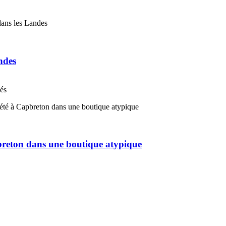
ndes
nés
pbreton dans une boutique atypique