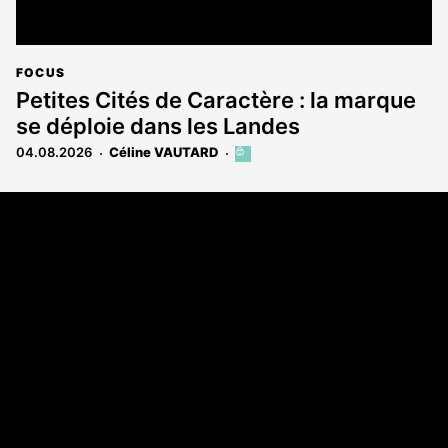
FOCUS
Petites Cités de Caractère : la marque
se déploie dans les Landes
04.08.2026
Céline VAUTARD
Cet
article
est
Coordonnées
réservé
aux
Les Annonces Landaises - COMPO ECHOS
abonnés
108 rue Fondaudège
33000 Bordeaux
05 58 45 03 03
A propos