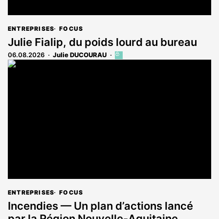
ENTREPRISES
FOCUS
Julie Fialip, du poids lourd au bureau
06.08.2026
Julie DUCOURAU
Cet
article
est
réservé
aux
abonnés
ENTREPRISES
FOCUS
Incendies — Un plan d’actions lancé
par la Région Nouvelle-Aquitaine