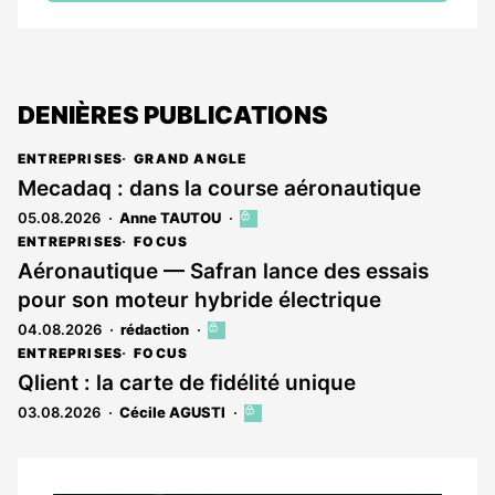
DENIÈRES PUBLICATIONS
ENTREPRISES
GRAND ANGLE
Mecadaq : dans la course aéronautique
05.08.2026
Anne TAUTOU
Cet
article
ENTREPRISES
FOCUS
est
Aéronautique — Safran lance des essais
réservé
pour son moteur hybride électrique
aux
abonnés
04.08.2026
rédaction
Cet
article
ENTREPRISES
FOCUS
est
Qlient : la carte de fidélité unique
réservé
03.08.2026
Cécile AGUSTI
Cet
aux
article
abonnés
est
réservé