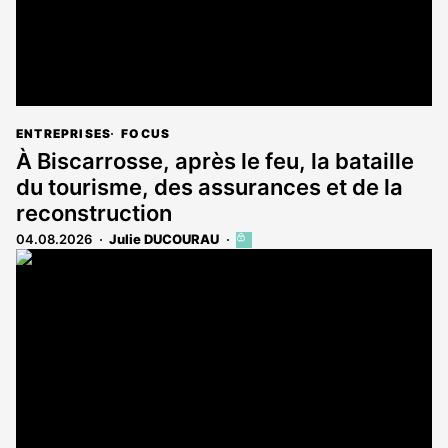
ENTREPRISES
FOCUS
À Biscarrosse, après le feu, la bataille
du tourisme, des assurances et de la
reconstruction
04.08.2026
Julie DUCOURAU
Cet
article
est
réservé
aux
abonnés