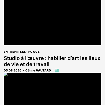
ENTREPRISES
FOCUS
Studio à l’œuvre : habiller d’art les lieux
de vie et de travail
05.08.2026
Céline VAUTARD
Cet
article
est
réservé
aux
abonnés