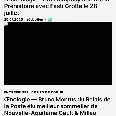
Préhistoire avec Festi’Grotte le 28
juillet
25.07.2026
rédaction
Cet
article
est
réservé
aux
abonnés
ENTREPRISES
COUPS DE COEUR
Œnologie — Bruno Montus du Relais de
la Poste élu meilleur sommelier de
Nouvelle-Aquitaine Gault & Millau