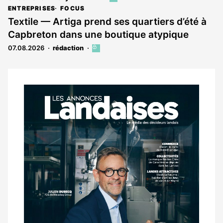
article
ENTREPRISES
FOCUS
est
Textile — Artiga prend ses quartiers d’été à
réservé
Capbreton dans une boutique atypique
aux
abonnés
07.08.2026
rédaction
Cet
article
est
réservé
aux
Notre
abonnés
dernier
magazine