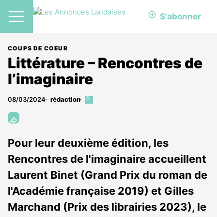
S'abonner
COUPS DE COEUR
Littérature – Rencontres de
l’imaginaire
08/03/2024
rédaction
Cet
article
est
réservé
aux
Pour leur deuxième édition, les
abonnés
Rencontres de l'imaginaire accueillent
Laurent Binet (Grand Prix du roman de
l'Académie française 2019) et Gilles
Marchand (Prix des librairies 2023), le