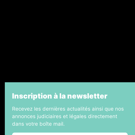
Ventes aux enchères & opportunités
Recrutement
Legal Medias
Échos Judiciaires Girondins
7 Jours
Informateur Judiciaire
La Vie Economique
Inscription à la newsletter
Recevez les dernières actualités ainsi que nos
annonces judiciaires et légales directement
dans votre boîte mail.