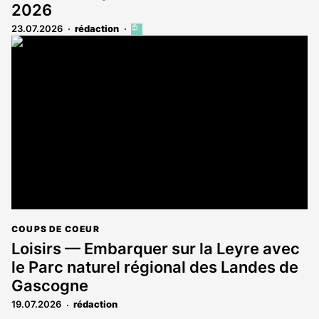
2026
23.07.2026
rédaction
Cet
article
est
réservé
aux
abonnés
COUPS DE COEUR
Loisirs — Embarquer sur la Leyre avec
le Parc naturel régional des Landes de
Gascogne
19.07.2026
rédaction