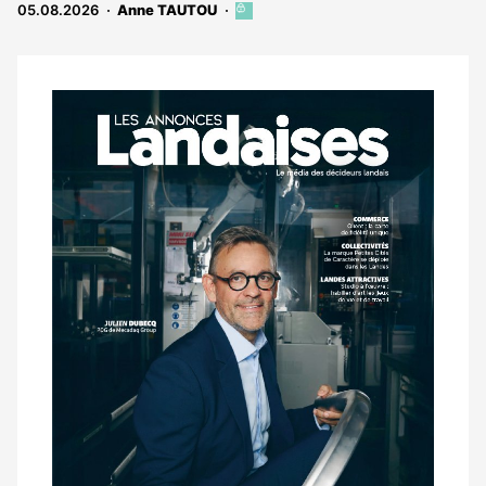
05.08.2026
Anne TAUTOU
Cet
article
est
réservé
aux
Notre
abonnés
dernier
magazine