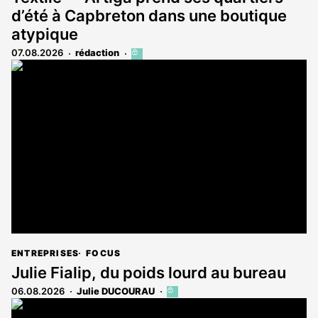
d’été à Capbreton dans une boutique
atypique
07.08.2026
rédaction
Cet
article
est
réservé
aux
abonnés
ENTREPRISES
FOCUS
Julie Fialip, du poids lourd au bureau
06.08.2026
Julie DUCOURAU
Cet
article