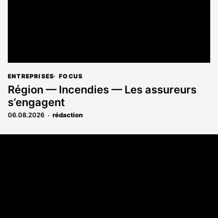
ENTREPRISES
FOCUS
Région — Incendies — Les assureurs
s’engagent
06.08.2026
rédaction
Coordonnées
Les Annonces Landaises - COMPO ECHOS
108 rue Fondaudège
33000 Bordeaux
05 58 45 03 03