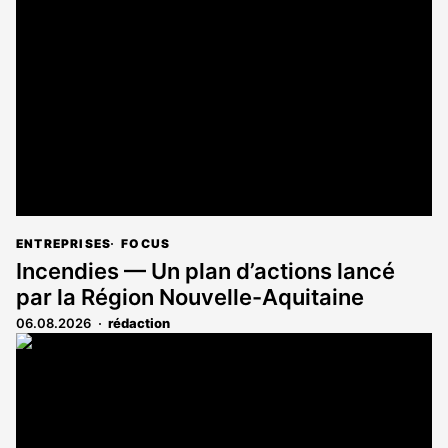
est
réservé
aux
abonnés
ENTREPRISES
FOCUS
Incendies — Un plan d’actions lancé
par la Région Nouvelle-Aquitaine
06.08.2026
rédaction