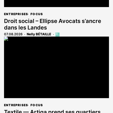
ENTREPRISES
FOCUS
Droit social – Ellipse Avocats s’ancre
dans les Landes
07.08.2026
Nelly BÉTAILLE
Cet
article
est
réservé
aux
abonnés
ENTREPRISES
FOCUS
Textile — Artiga prend ses quartiers