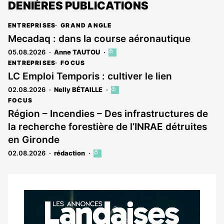
DENIÈRES PUBLICATIONS
ENTREPRISES
GRAND ANGLE
Mecadaq : dans la course aéronautique
05.08.2026
Anne TAUTOU
Cet
article
ENTREPRISES
FOCUS
est
LC Emploi Temporis : cultiver le lien
réservé
02.08.2026
Nelly BÉTAILLE
Cet
aux
article
abonnés
FOCUS
est
Région – Incendies – Des infrastructures de
réservé
la recherche forestière de l’INRAE détruites
aux
abonnés
en Gironde
02.08.2026
rédaction
Cet
article
est
réservé
aux
Notre
abonnés
dernier