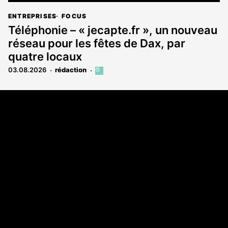
ENTREPRISES
FOCUS
Téléphonie – « jecapte.fr », un nouveau
réseau pour les fêtes de Dax, par
quatre locaux
03.08.2026
rédaction
Cet
article
est
Coordonnées
réservé
aux
Les Annonces Landaises - COMPO ECHOS
abonnés
108 rue Fondaudège
33000 Bordeaux
05 58 45 03 03
A propos