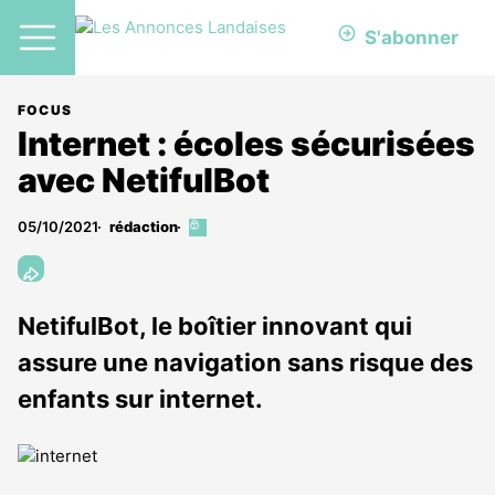
S'abonner
FOCUS
Internet : écoles sécurisées
avec NetifulBot
05/10/2021
rédaction
Cet
article
est
réservé
aux
NetifulBot, le boîtier innovant qui
abonnés
assure une navigation sans risque des
enfants sur internet.