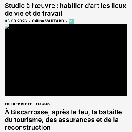
Studio à l’œuvre : habiller d’art les lieux
de vie et de travail
05.08.2026
Céline VAUTARD
Cet
article
est
réservé
aux
abonnés
ENTREPRISES
FOCUS
À Biscarrosse, après le feu, la bataille
du tourisme, des assurances et de la
reconstruction