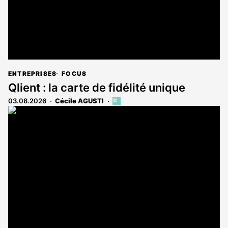
ENTREPRISES
FOCUS
Qlient : la carte de fidélité unique
03.08.2026
Cécile AGUSTI
Cet
article
est
réservé
aux
abonnés