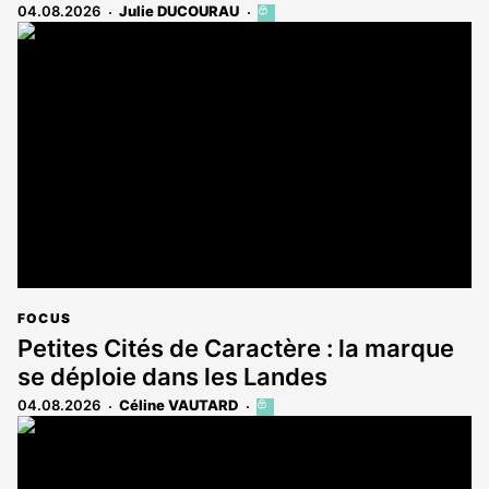
04.08.2026
Julie DUCOURAU
Cet
article
est
réservé
aux
abonnés
FOCUS
Petites Cités de Caractère : la marque
se déploie dans les Landes
04.08.2026
Céline VAUTARD
Cet
article
est
réservé