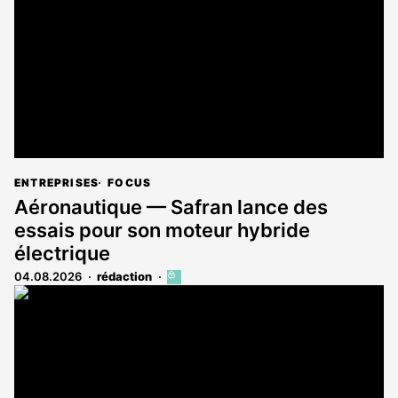
aux
abonnés
ENTREPRISES
FOCUS
Aéronautique — Safran lance des
essais pour son moteur hybride
électrique
04.08.2026
rédaction
Cet
article
est
réservé
aux
abonnés