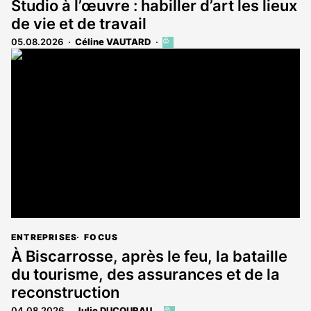
Studio à l’œuvre : habiller d’art les lieux
de vie et de travail
05.08.2026
Céline VAUTARD
Cet
article
est
réservé
aux
abonnés
ENTREPRISES
FOCUS
À Biscarrosse, après le feu, la bataille
du tourisme, des assurances et de la
reconstruction
04.08.2026
Julie DUCOURAU