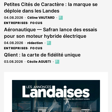
Petites Cités de Caractère : la marque se
déploie dans les Landes
04.08.2026
Céline VAUTARD
Cet
article
ENTREPRISES
FOCUS
est
Aéronautique — Safran lance des essais
réservé
pour son moteur hybride électrique
aux
abonnés
04.08.2026
rédaction
Cet
article
ENTREPRISES
FOCUS
est
Qlient : la carte de fidélité unique
réservé
03.08.2026
Cécile AGUSTI
Cet
aux
article
abonnés
est
réservé
aux
Notre
abonnés
dernier
magazine