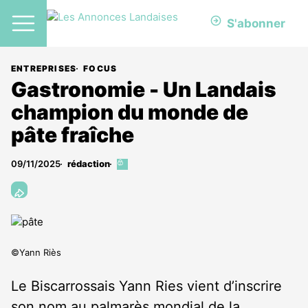
S'abonner
ENTREPRISES
FOCUS
Gastronomie -​​​​​​ Un Landais
champion du monde de
pâte fraîche
09/11/2025
rédaction
Cet
article
est
réservé
aux
abonnés
©Yann Riès
Le Biscarrossais Yann Ries vient d’inscrire
son nom au palmarès mondial de la