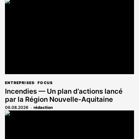
article
est
réservé
aux
abonnés
ENTREPRISES
FOCUS
Incendies — Un plan d’actions lancé
par la Région Nouvelle-Aquitaine
06.08.2026
rédaction