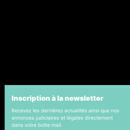
Nos magazines
Ventes aux enchères & opportunités
Recrutement
Legal Medias
Échos Judiciaires Girondins
7 Jours
Informateur Judiciaire
La Vie Economique
Inscription à la newsletter
Recevez les dernières actualités ainsi que nos
annonces judiciaires et légales directement
dans votre boîte mail.