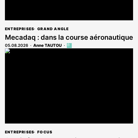
ENTREPRISES
GRAND ANGLE
Mecadaq : dans la course aéronautique
05.08.2026
Anne TAUTOU
Cet
article
est
réservé
aux
abonnés
ENTREPRISES
FOCUS