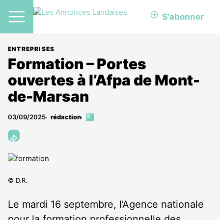
S'abonner
ENTREPRISES
Formation – Portes
ouvertes à l’Afpa de Mont-
de-Marsan
03/09/2025
rédaction
Cet
article
est
réservé
aux
abonnés
© D.R.
Le mardi 16 septembre, l’Agence nationale
pour la formation professionnelle des