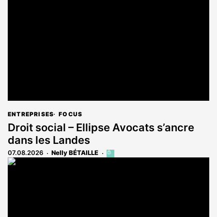
ENTREPRISES
FOCUS
Droit social – Ellipse Avocats s’ancre
dans les Landes
07.08.2026
Nelly BÉTAILLE
Cet
article
est
réservé
aux
abonnés