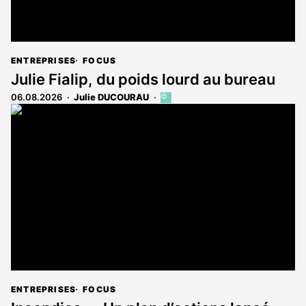
ENTREPRISES
FOCUS
Julie Fialip, du poids lourd au bureau
06.08.2026
Julie DUCOURAU
Cet
article
est
réservé
aux
abonnés
ENTREPRISES
FOCUS