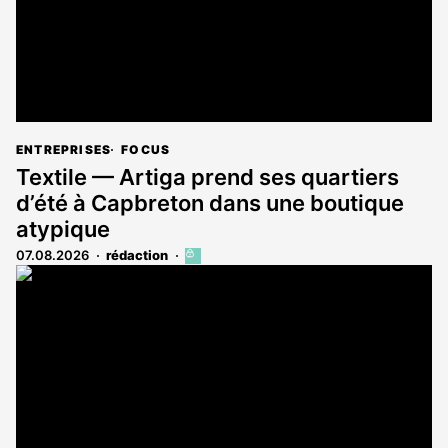
ENTREPRISES
FOCUS
Textile — Artiga prend ses quartiers
d’été à Capbreton dans une boutique
atypique
07.08.2026
rédaction
Cet
article
est
réservé
aux
abonnés