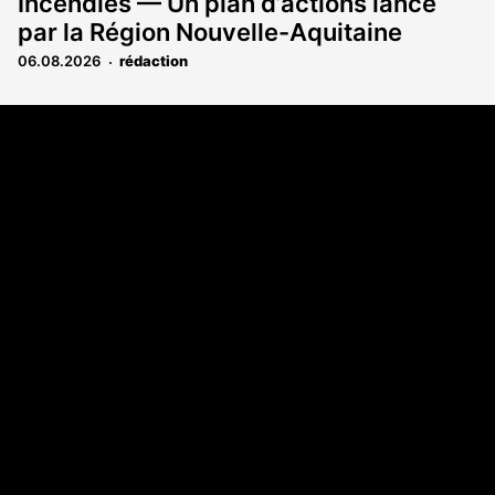
Incendies — Un plan d’actions lancé
par la Région Nouvelle-Aquitaine
06.08.2026
rédaction
Coordonnées
Les Annonces Landaises - COMPO ECHOS
108 rue Fondaudège
33000 Bordeaux
05 58 45 03 03
A propos
Qui sommes-nous
Contact
Annonces légales