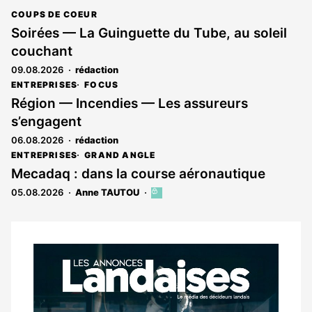
COUPS DE COEUR
Soirées — La Guinguette du Tube, au soleil
couchant
09.08.2026
rédaction
ENTREPRISES
FOCUS
Région — Incendies — Les assureurs
s’engagent
06.08.2026
rédaction
ENTREPRISES
GRAND ANGLE
Mecadaq : dans la course aéronautique
05.08.2026
Anne TAUTOU
Cet
article
est
réservé
aux
Notre
abonnés
dernier
magazine