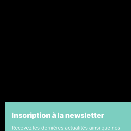
Abonnement
Nos magazines
Ventes aux enchères & opportunités
Recrutement
Legal Medias
Échos Judiciaires Girondins
7 Jours
Informateur Judiciaire
La Vie Economique
Inscription à la newsletter
Recevez les dernières actualités ainsi que nos